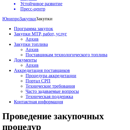
Устойчивое развитие
Пресс-центр
Юнипро
Закупки
Закупки
Программа закупок
Закупки МТР, работ, услуг
Архив
Закупки топлива
Архив
Поставщикам технологического топлива
Документы
Архив
Аккредитация поставщиков
Процедура аккредитации
Портал СРП
Технические требования
Часто задаваемые вопросы
Техническая поддержка
Контактная информация
Проведение закупочных
процедур