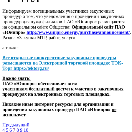
Информируем потенциальных участников закупочных
процедур о том, что уведомления о проведении закупочных
процедур для нужд филиалов ПАО «Юнипро» размещаются
на официальном сайте Общества:
Официальный сайт ПАО
«Юнипро»
http://www.unipro.energy/purchase/announcement/
.
Раздел «Закупки МТР, работ, услуг».
а также:
Все открытые конкурентные закупочные процедуры
размещаются на
Электронной торговой площадке ТЭК-
Торг
https://tektorg.ru/
Важно знать!
ПАО «Юнипро» обеспечивает всем
участникам бесплатный доступ к участию в закупочных
процедурах на электронных торговых площадках.
Никакие иные интернет ресурсы для организации и
проведения закупочных процедур ПАО «Юнипро»
не
использует.
Предыдущий
4
5
6
7
8
9
10