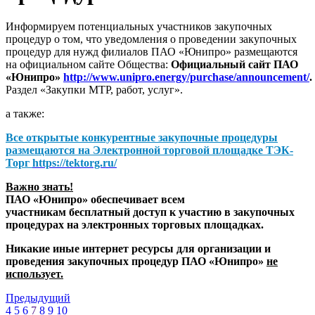
Информируем потенциальных участников закупочных
процедур о том, что уведомления о проведении закупочных
процедур для нужд филиалов ПАО «Юнипро» размещаются
на официальном сайте Общества:
Официальный сайт ПАО
«Юнипро»
http://www.unipro.energy/purchase/announcement/
.
Раздел «Закупки МТР, работ, услуг».
а также:
Все открытые конкурентные закупочные процедуры
размещаются на
Электронной торговой площадке ТЭК-
Торг
https://tektorg.ru/
Важно знать!
ПАО «Юнипро» обеспечивает всем
участникам бесплатный доступ к участию в закупочных
процедурах на электронных торговых площадках.
Никакие иные интернет ресурсы для организации и
проведения закупочных процедур ПАО «Юнипро»
не
использует.
Предыдущий
4
5
6
7
8
9
10