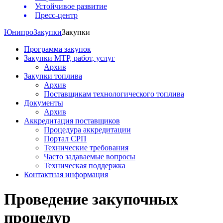
Устойчивое развитие
Пресс-центр
Юнипро
Закупки
Закупки
Программа закупок
Закупки МТР, работ, услуг
Архив
Закупки топлива
Архив
Поставщикам технологического топлива
Документы
Архив
Аккредитация поставщиков
Процедура аккредитации
Портал СРП
Технические требования
Часто задаваемые вопросы
Техническая поддержка
Контактная информация
Проведение закупочных
процедур