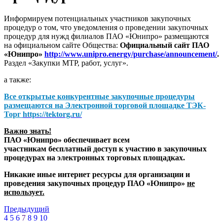
Информируем потенциальных участников закупочных
процедур о том, что уведомления о проведении закупочных
процедур для нужд филиалов ПАО «Юнипро» размещаются
на официальном сайте Общества:
Официальный сайт ПАО
«Юнипро»
http://www.unipro.energy/purchase/announcement/
.
Раздел «Закупки МТР, работ, услуг».
а также:
Все открытые конкурентные закупочные процедуры
размещаются на
Электронной торговой площадке ТЭК-
Торг
https://tektorg.ru/
Важно знать!
ПАО «Юнипро» обеспечивает всем
участникам бесплатный доступ к участию в закупочных
процедурах на электронных торговых площадках.
Никакие иные интернет ресурсы для организации и
проведения закупочных процедур ПАО «Юнипро»
не
использует.
Предыдущий
4
5
6
7
8
9
10