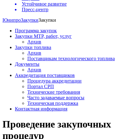
Устойчивое развитие
Пресс-центр
Юнипро
Закупки
Закупки
Программа закупок
Закупки МТР, работ, услуг
Архив
Закупки топлива
Архив
Поставщикам технологического топлива
Документы
Архив
Аккредитация поставщиков
Процедура аккредитации
Портал СРП
Технические требования
Часто задаваемые вопросы
Техническая поддержка
Контактная информация
Проведение закупочных
процедур