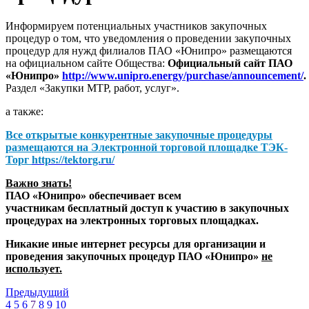
Информируем потенциальных участников закупочных
процедур о том, что уведомления о проведении закупочных
процедур для нужд филиалов ПАО «Юнипро» размещаются
на официальном сайте Общества:
Официальный сайт ПАО
«Юнипро»
http://www.unipro.energy/purchase/announcement/
.
Раздел «Закупки МТР, работ, услуг».
а также:
Все открытые конкурентные закупочные процедуры
размещаются на
Электронной торговой площадке ТЭК-
Торг
https://tektorg.ru/
Важно знать!
ПАО «Юнипро» обеспечивает всем
участникам бесплатный доступ к участию в закупочных
процедурах на электронных торговых площадках.
Никакие иные интернет ресурсы для организации и
проведения закупочных процедур ПАО «Юнипро»
не
использует.
Предыдущий
4
5
6
7
8
9
10