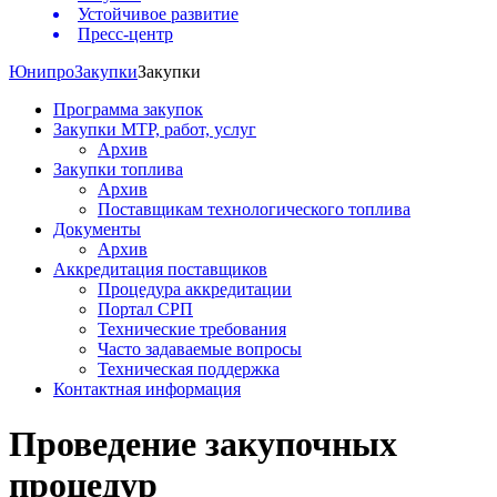
Устойчивое развитие
Пресс-центр
Юнипро
Закупки
Закупки
Программа закупок
Закупки МТР, работ, услуг
Архив
Закупки топлива
Архив
Поставщикам технологического топлива
Документы
Архив
Аккредитация поставщиков
Процедура аккредитации
Портал СРП
Технические требования
Часто задаваемые вопросы
Техническая поддержка
Контактная информация
Проведение закупочных
процедур