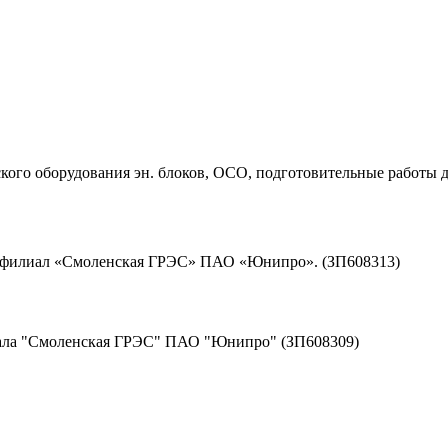
ого оборудования эн. блоков, ОСО, подготовительные работы д
д филиал «Смоленская ГРЭС» ПАО «Юнипро». (ЗП608313)
иала "Смоленская ГРЭС" ПАО "Юнипро" (ЗП608309)