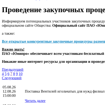
Проведение закупочных проц
Информируем потенциальных участников закупочных процедур
официальном сайте Общества:
Официальный сайт ПАО «Юн
а также:
Все открытые конкурентные закупочные процедуры разме
Важно знать!
ПАО «Юнипро» обеспечивает всем участникам бесплатный д
Никакие иные интернет ресурсы для организации и прове
Предыдущий
4
5
6
7
8
9
10
Следующий
05.08.26
12.08.26
Поставка Вентилей игольчатых для нужд фили
15:00:00
Читать далее