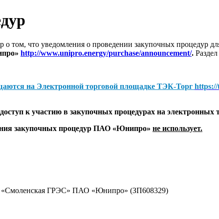
едур
 о том, что уведомления о проведении закупочных процедур 
ипро»
http://www.unipro.energy/purchase/announcement/
.
Раздел
щаются на
Электронной торговой площадке ТЭК-Торг
https:/
оступ к участию в закупочных процедурах на электронных 
дения закупочных процедур ПАО «Юнипро»
не использует.
ал «Смоленская ГРЭС» ПАО «Юнипро» (ЗП608329)