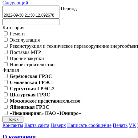
Следующий
Период
Категория
Ремонт
Эксплуатация
Реконструкция и техническое перевооружение энергообъек
Поставка МТР
Прочие закупки
Новое строительство
Филиал
Берёзовская ГРЭС
Смоленская ГРЭС
Сургутская ГРЭС-2
Шатурская ГРЭС
Московское представительство
Яйвинская ГРЭС
«Инжиниринг» ПАО «Юнипро»
Контакты
Карта сайта
Наверх
Написать сообщение
Печать
VK
О компании