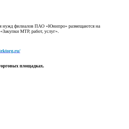
для нужд филиалов ПАО «Юнипро» размещаются на
 «Закупки МТР, работ, услуг».
/tektorg.ru/
торговых площадках.