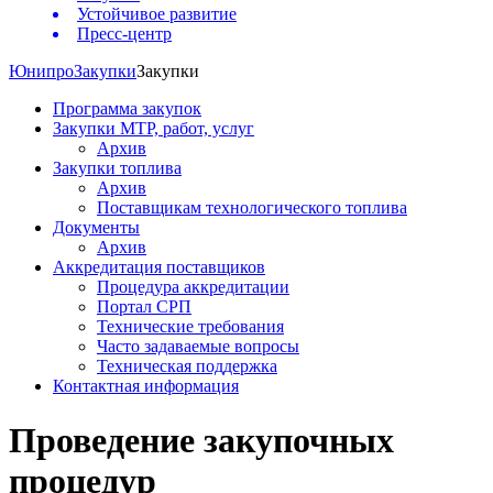
Устойчивое развитие
Пресс-центр
Юнипро
Закупки
Закупки
Программа закупок
Закупки МТР, работ, услуг
Архив
Закупки топлива
Архив
Поставщикам технологического топлива
Документы
Архив
Аккредитация поставщиков
Процедура аккредитации
Портал СРП
Технические требования
Часто задаваемые вопросы
Техническая поддержка
Контактная информация
Проведение закупочных
процедур