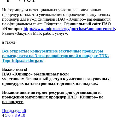
Информируем потенциальных участников закупочных
процедур о том, что уведомления о проведении закупочных
процедур для нужд филиалов ПАО «Юнипро» размещаются
на официальном сайте Общества:
Официальный сайт ПАО
«Юнипро»
http://www.unipro.energy/purchase/announcement/
.
Раздел «Закупки МТР, работ, услуг».
а также:
Все открытые конкурентные закупочные процедуры
размещаются на
Электронной торговой площадке ТЭК-
Торг
https://tektorg.ru/
Важно знать!
ПАО «Юнипро» обеспечивает всем
участникам бесплатный доступ к участию в закупочных
процедурах на электронных торговых площадках.
Никакие иные интернет ресурсы для организации и
проведения закупочных процедур ПАО «Юнипро»
не
использует.
Предыдущий
4
5
6
7
8
9
10