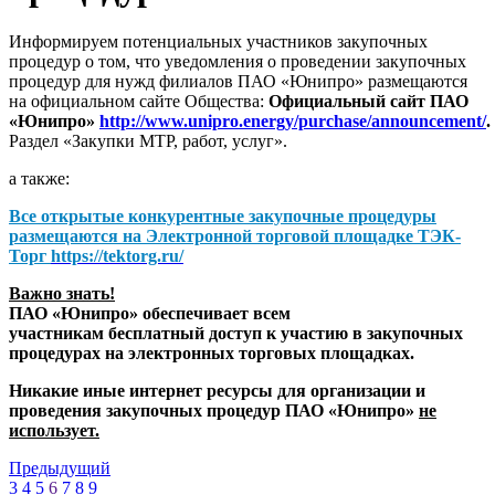
Информируем потенциальных участников закупочных
процедур о том, что уведомления о проведении закупочных
процедур для нужд филиалов ПАО «Юнипро» размещаются
на официальном сайте Общества:
Официальный сайт ПАО
«Юнипро»
http://www.unipro.energy/purchase/announcement/
.
Раздел «Закупки МТР, работ, услуг».
а также:
Все открытые конкурентные закупочные процедуры
размещаются на
Электронной торговой площадке ТЭК-
Торг
https://tektorg.ru/
Важно знать!
ПАО «Юнипро» обеспечивает всем
участникам бесплатный доступ к участию в закупочных
процедурах на электронных торговых площадках.
Никакие иные интернет ресурсы для организации и
проведения закупочных процедур ПАО «Юнипро»
не
использует.
Предыдущий
3
4
5
6
7
8
9