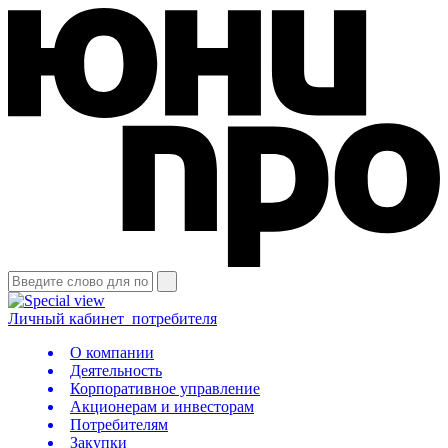
Личный кабинет
потребителя
О компании
Деятельность
Корпоративное управление
Акционерам и инвесторам
Потребителям
Закупки