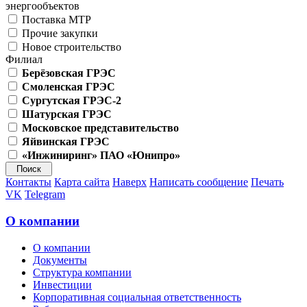
энергообъектов
Поставка МТР
Прочие закупки
Новое строительство
Филиал
Берёзовская ГРЭС
Смоленская ГРЭС
Сургутская ГРЭС-2
Шатурская ГРЭС
Московское представительство
Яйвинская ГРЭС
«Инжиниринг» ПАО «Юнипро»
Контакты
Карта сайта
Наверх
Написать сообщение
Печать
VK
Telegram
О компании
О компании
Документы
Структура компании
Инвестиции
Корпоративная социальная ответственность