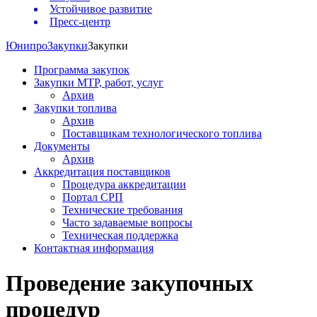
Устойчивое развитие
Пресс-центр
Юнипро
Закупки
Закупки
Программа закупок
Закупки МТР, работ, услуг
Архив
Закупки топлива
Архив
Поставщикам технологического топлива
Документы
Архив
Аккредитация поставщиков
Процедура аккредитации
Портал СРП
Технические требования
Часто задаваемые вопросы
Техническая поддержка
Контактная информация
Проведение закупочных
процедур