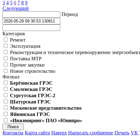
3
4
5
6
7
8
9
Следующий
Период
Категория
Ремонт
Эксплуатация
Реконструкция и техническое перевооружение энергообъек
Поставка МТР
Прочие закупки
Новое строительство
Филиал
Берёзовская ГРЭС
Смоленская ГРЭС
Сургутская ГРЭС-2
Шатурская ГРЭС
Московское представительство
Яйвинская ГРЭС
«Инжиниринг» ПАО «Юнипро»
Контакты
Карта сайта
Наверх
Написать сообщение
Печать
VK