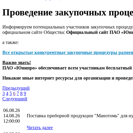
Проведение закупочных проц
Информируем потенциальных участников закупочных процедур
официальном сайте Общества:
Официальный сайт ПАО «Юн
а также:
Все открытые конкурентные закупочные процедуры разме
Важно знать!
ПАО «Юнипро» обеспечивает всем участникам бесплатный д
Никакие иные интернет ресурсы для организации и прове
Предыдущий
3
4
5
6
7
8
9
Следующий
06.08.26
14.08.26
Поставка приборной продукции "Манотомь" для 
12:00:00
Читать далее