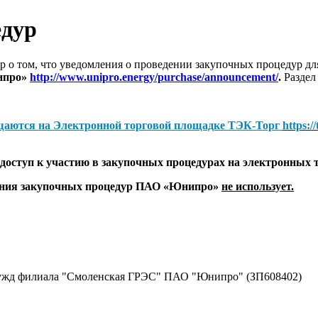
едур
 о том, что уведомления о проведении закупочных процедур 
ипро»
http://www.unipro.energy/purchase/announcement/
.
Раздел
щаются на
Электронной торговой площадке ТЭК-Торг
https:/
оступ к участию в закупочных процедурах на электронных 
дения закупочных процедур ПАО «Юнипро»
не использует.
нужд филиала "Смоленская ГРЭС" ПАО "Юнипро" (ЗП608402)