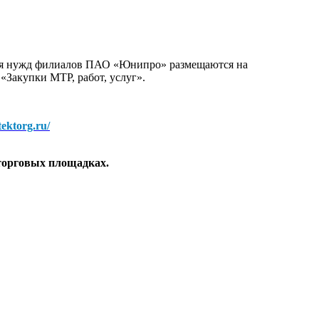
для нужд филиалов ПАО «Юнипро» размещаются на
 «Закупки МТР, работ, услуг».
/tektorg.ru/
торговых площадках.