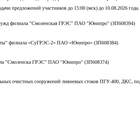
дачи предложений участников до 15:00 (мск) до 10.08.2026 года.
 нужд филиала "Смоленская ГРЭС" ПАО "Юнипро" (ЗП608394)
щиты" филиала «СуГРЭС-2» ПАО «Юнипро» (ЗП608384)
ала "Смоленска ГРЭС" ПАО "Юнипро" (ЗП608374)
льных очистных сооружений ливневых стоков ПГУ-400, ДКС, по