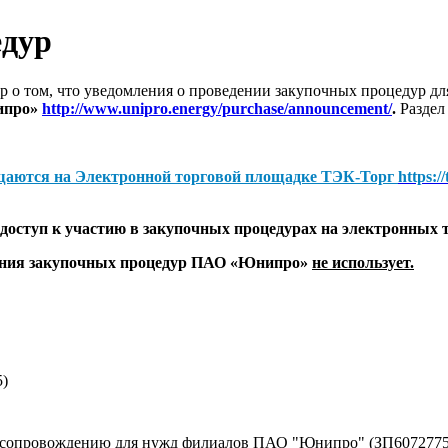
едур
 о том, что уведомления о проведении закупочных процедур 
ипро»
http://www.unipro.energy/purchase/announcement/
.
Раздел
щаются на
Электронной торговой площадке ТЭК-Торг
https:/
оступ к участию в закупочных процедурах на электронных 
дения закупочных процедур ПАО «Юнипро»
не использует.
5)
у сопровождению для нужд филиалов ПАО "Юнипро" (ЗП6072775