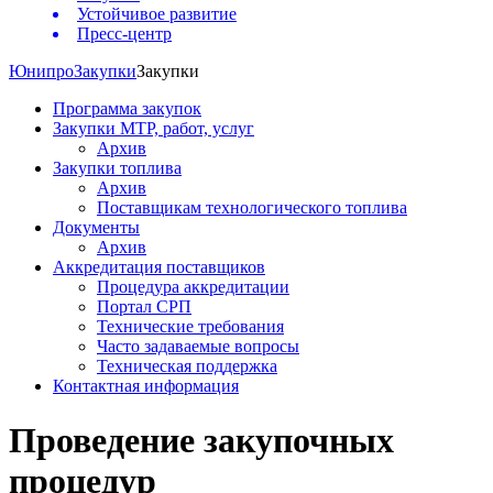
Устойчивое развитие
Пресс-центр
Юнипро
Закупки
Закупки
Программа закупок
Закупки МТР, работ, услуг
Архив
Закупки топлива
Архив
Поставщикам технологического топлива
Документы
Архив
Аккредитация поставщиков
Процедура аккредитации
Портал СРП
Технические требования
Часто задаваемые вопросы
Техническая поддержка
Контактная информация
Проведение закупочных
процедур