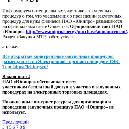
Информируем потенциальных участников закупочных
процедур о том, что уведомления о проведении закупочных
процедур для нужд филиалов ПАО «Юнипро» размещаются
на официальном сайте Общества:
Официальный сайт ПАО
«Юнипро»
http://www.unipro.energy/purchase/announcement/
.
Раздел «Закупки МТР, работ, услуг».
а также:
Все открытые конкурентные закупочные процедуры
размещаются на
Электронной торговой площадке ТЭК-
Торг
https://tektorg.ru/
Важно знать!
ПАО «Юнипро» обеспечивает всем
участникам бесплатный доступ к участию в закупочных
процедурах на электронных торговых площадках.
Никакие иные интернет ресурсы для организации и
проведения закупочных процедур ПАО «Юнипро»
не
использует.
Предыдущий
3
4
5
6
7
8
9