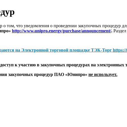
едур
 о том, что уведомления о проведении закупочных процедур 
ипро»
http://www.unipro.energy/purchase/announcement/
.
Раздел
щаются на
Электронной торговой площадке ТЭК-Торг
https:/
оступ к участию в закупочных процедурах на электронных 
дения закупочных процедур ПАО «Юнипро»
не использует.