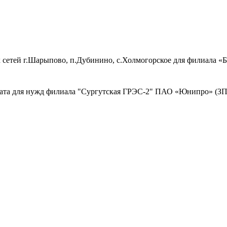
 сетей г.Шарыпово, п.Дубинино, с.Холмогорское для филиала 
ката для нужд филиала "Сургутская ГРЭС-2" ПАО «Юнипро» (ЗП