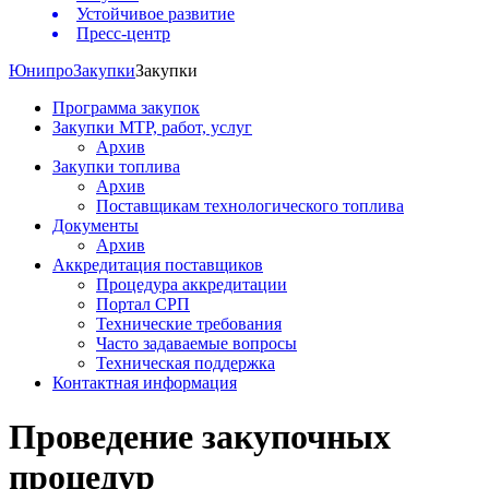
Устойчивое развитие
Пресс-центр
Юнипро
Закупки
Закупки
Программа закупок
Закупки МТР, работ, услуг
Архив
Закупки топлива
Архив
Поставщикам технологического топлива
Документы
Архив
Аккредитация поставщиков
Процедура аккредитации
Портал СРП
Технические требования
Часто задаваемые вопросы
Техническая поддержка
Контактная информация
Проведение закупочных
процедур