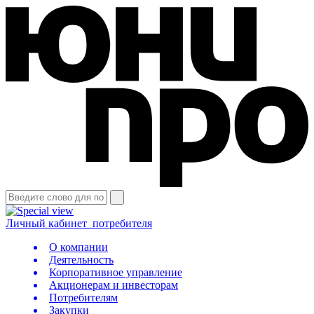
Личный кабинет
потребителя
О компании
Деятельность
Корпоративное управление
Акционерам и инвесторам
Потребителям
Закупки