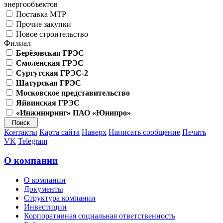
энергообъектов
Поставка МТР
Прочие закупки
Новое строительство
Филиал
Берёзовская ГРЭС
Смоленская ГРЭС
Сургутская ГРЭС-2
Шатурская ГРЭС
Московское представительство
Яйвинская ГРЭС
«Инжиниринг» ПАО «Юнипро»
Контакты
Карта сайта
Наверх
Написать сообщение
Печать
VK
Telegram
О компании
О компании
Документы
Структура компании
Инвестиции
Корпоративная социальная ответственность