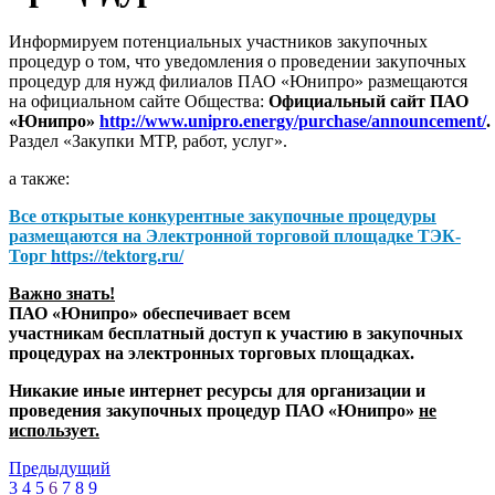
Информируем потенциальных участников закупочных
процедур о том, что уведомления о проведении закупочных
процедур для нужд филиалов ПАО «Юнипро» размещаются
на официальном сайте Общества:
Официальный сайт ПАО
«Юнипро»
http://www.unipro.energy/purchase/announcement/
.
Раздел «Закупки МТР, работ, услуг».
а также:
Все открытые конкурентные закупочные процедуры
размещаются на
Электронной торговой площадке ТЭК-
Торг
https://tektorg.ru/
Важно знать!
ПАО «Юнипро» обеспечивает всем
участникам бесплатный доступ к участию в закупочных
процедурах на электронных торговых площадках.
Никакие иные интернет ресурсы для организации и
проведения закупочных процедур ПАО «Юнипро»
не
использует.
Предыдущий
3
4
5
6
7
8
9