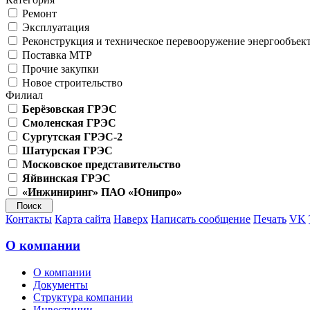
Ремонт
Эксплуатация
Реконструкция и техническое перевооружение энергообъек
Поставка МТР
Прочие закупки
Новое строительство
Филиал
Берёзовская ГРЭС
Смоленская ГРЭС
Сургутская ГРЭС-2
Шатурская ГРЭС
Московское представительство
Яйвинская ГРЭС
«Инжиниринг» ПАО «Юнипро»
Контакты
Карта сайта
Наверх
Написать сообщение
Печать
VK
О компании
О компании
Документы
Структура компании
Инвестиции