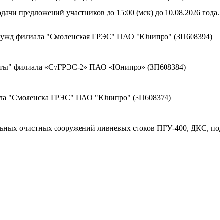
дачи предложений участников до 15:00 (мск) до 10.08.2026 года.
 нужд филиала "Смоленская ГРЭС" ПАО "Юнипро" (ЗП608394)
щиты" филиала «СуГРЭС-2» ПАО «Юнипро» (ЗП608384)
ала "Смоленска ГРЭС" ПАО "Юнипро" (ЗП608374)
льных очистных сооружений ливневых стоков ПГУ-400, ДКС, по