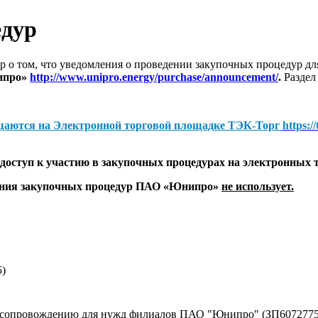
едур
 о том, что уведомления о проведении закупочных процедур 
ипро»
http://www.unipro.energy/purchase/announcement/
.
Раздел
щаются на
Электронной торговой площадке ТЭК-Торг
https:/
оступ к участию в закупочных процедурах на электронных 
дения закупочных процедур ПАО «Юнипро»
не использует.
5)
у сопровождению для нужд филиалов ПАО "Юнипро" (ЗП6072775