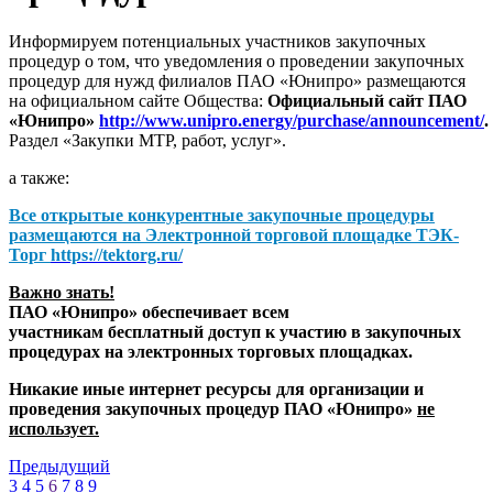
Информируем потенциальных участников закупочных
процедур о том, что уведомления о проведении закупочных
процедур для нужд филиалов ПАО «Юнипро» размещаются
на официальном сайте Общества:
Официальный сайт ПАО
«Юнипро»
http://www.unipro.energy/purchase/announcement/
.
Раздел «Закупки МТР, работ, услуг».
а также:
Все открытые конкурентные закупочные процедуры
размещаются на
Электронной торговой площадке ТЭК-
Торг
https://tektorg.ru/
Важно знать!
ПАО «Юнипро» обеспечивает всем
участникам бесплатный доступ к участию в закупочных
процедурах на электронных торговых площадках.
Никакие иные интернет ресурсы для организации и
проведения закупочных процедур ПАО «Юнипро»
не
использует.
Предыдущий
3
4
5
6
7
8
9