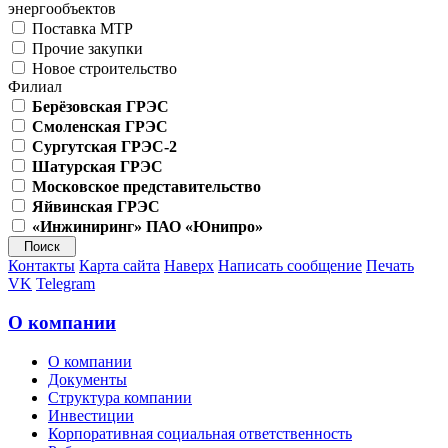
энергообъектов
Поставка МТР
Прочие закупки
Новое строительство
Филиал
Берёзовская ГРЭС
Смоленская ГРЭС
Сургутская ГРЭС-2
Шатурская ГРЭС
Московское представительство
Яйвинская ГРЭС
«Инжиниринг» ПАО «Юнипро»
Контакты
Карта сайта
Наверх
Написать сообщение
Печать
VK
Telegram
О компании
О компании
Документы
Структура компании
Инвестиции
Корпоративная социальная ответственность