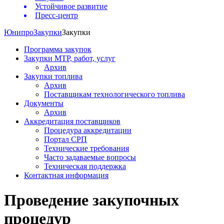
Устойчивое развитие
Пресс-центр
Юнипро
Закупки
Закупки
Программа закупок
Закупки МТР, работ, услуг
Архив
Закупки топлива
Архив
Поставщикам технологического топлива
Документы
Архив
Аккредитация поставщиков
Процедура аккредитации
Портал СРП
Технические требования
Часто задаваемые вопросы
Техническая поддержка
Контактная информация
Проведение закупочных
процедур