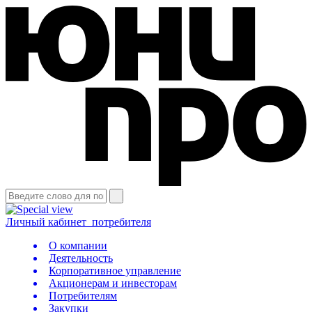
Личный кабинет
потребителя
О компании
Деятельность
Корпоративное управление
Акционерам и инвесторам
Потребителям
Закупки