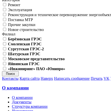
Ремонт
Эксплуатация
Реконструкция и техническое перевооружение энергообъек
Поставка МТР
Прочие закупки
Новое строительство
Филиал
Берёзовская ГРЭС
Смоленская ГРЭС
Сургутская ГРЭС-2
Шатурская ГРЭС
Московское представительство
Яйвинская ГРЭС
«Инжиниринг» ПАО «Юнипро»
Контакты
Карта сайта
Наверх
Написать сообщение
Печать
VK
О компании
О компании
Документы
Структура компании
Инвестиции