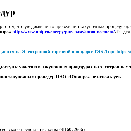
едур
 о том, что уведомления о проведении закупочных процедур 
ипро»
http://www.unipro.energy/purchase/announcement/
.
Раздел
щаются на
Электронной торговой площадке ТЭК-Торг
https:/
оступ к участию в закупочных процедурах на электронных 
дения закупочных процедур ПАО «Юнипро»
не использует.
ковского представительства (ЗП6072666)