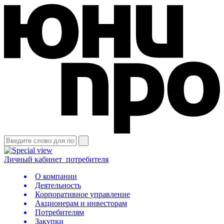
Личный кабинет
потребителя
О компании
Деятельность
Корпоративное управление
Акционерам и инвесторам
Потребителям
Закупки