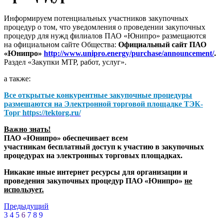
Информируем потенциальных участников закупочных
процедур о том, что уведомления о проведении закупочных
процедур для нужд филиалов ПАО «Юнипро» размещаются
на официальном сайте Общества:
Официальный сайт ПАО
«Юнипро»
http://www.unipro.energy/purchase/announcement/
.
Раздел «Закупки МТР, работ, услуг».
а также:
Все открытые конкурентные закупочные процедуры
размещаются на
Электронной торговой площадке ТЭК-
Торг
https://tektorg.ru/
Важно знать!
ПАО «Юнипро» обеспечивает всем
участникам бесплатный доступ к участию в закупочных
процедурах на электронных торговых площадках.
Никакие иные интернет ресурсы для организации и
проведения закупочных процедур ПАО «Юнипро»
не
использует.
Предыдущий
3
4
5
6
7
8
9