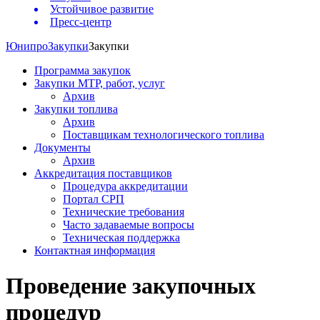
Устойчивое развитие
Пресс-центр
Юнипро
Закупки
Закупки
Программа закупок
Закупки МТР, работ, услуг
Архив
Закупки топлива
Архив
Поставщикам технологического топлива
Документы
Архив
Аккредитация поставщиков
Процедура аккредитации
Портал СРП
Технические требования
Часто задаваемые вопросы
Техническая поддержка
Контактная информация
Проведение закупочных
процедур