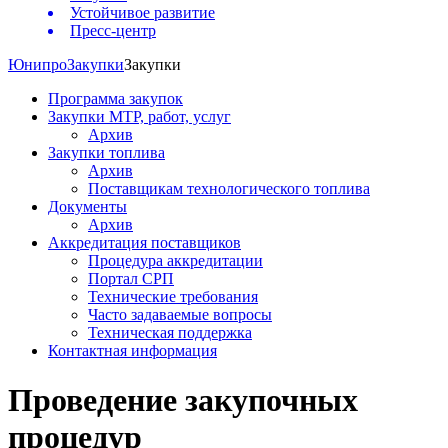
Устойчивое развитие
Пресс-центр
Юнипро
Закупки
Закупки
Программа закупок
Закупки МТР, работ, услуг
Архив
Закупки топлива
Архив
Поставщикам технологического топлива
Документы
Архив
Аккредитация поставщиков
Процедура аккредитации
Портал СРП
Технические требования
Часто задаваемые вопросы
Техническая поддержка
Контактная информация
Проведение закупочных
процедур