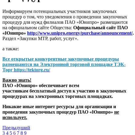
Информируем потенциальных участников закупочных
процедур о том, что уведомления о проведении закупочных
процедур для нужд филиалов ПАО «Юнипро» размещаются
на официальном сайте Общества:
Официальный сайт ПАО
«Юнипро»
http://www.unipro.energy/purchase/announcement/
.
Раздел «Закупки МТР, работ, услуг».
а также:
Все открытые конкурентные закупочные процедуры
размещаются на
Электронной торговой площадке ТЭК-
Торг
https://tektorg.ru/
Важно знать!
ПАО «Юнипро» обеспечивает всем
участникам бесплатный доступ к участию в закупочных
процедурах на электронных торговых площадках.
Никакие иные интернет ресурсы для организации и
проведения закупочных процедур ПАО «Юнипро»
не
использует.
Предыдущий
3
4
5
6
7
8
9