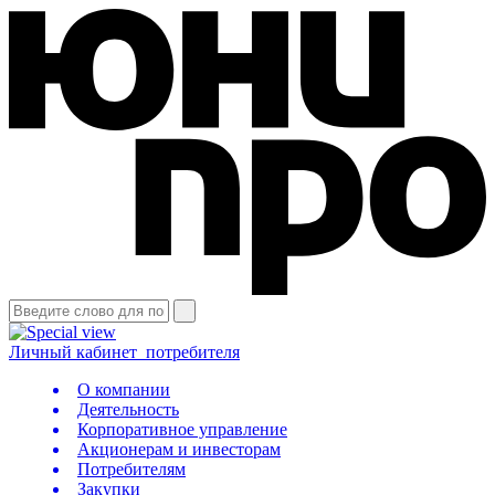
Личный кабинет
потребителя
О компании
Деятельность
Корпоративное управление
Акционерам и инвесторам
Потребителям
Закупки