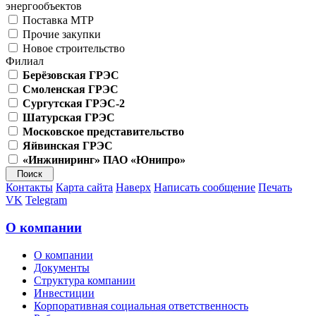
энергообъектов
Поставка МТР
Прочие закупки
Новое строительство
Филиал
Берёзовская ГРЭС
Смоленская ГРЭС
Сургутская ГРЭС-2
Шатурская ГРЭС
Московское представительство
Яйвинская ГРЭС
«Инжиниринг» ПАО «Юнипро»
Контакты
Карта сайта
Наверх
Написать сообщение
Печать
VK
Telegram
О компании
О компании
Документы
Структура компании
Инвестиции
Корпоративная социальная ответственность