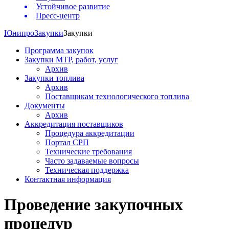
Устойчивое развитие
Пресс-центр
Юнипро
Закупки
Закупки
Программа закупок
Закупки МТР, работ, услуг
Архив
Закупки топлива
Архив
Поставщикам технологического топлива
Документы
Архив
Аккредитация поставщиков
Процедура аккредитации
Портал СРП
Технические требования
Часто задаваемые вопросы
Техническая поддержка
Контактная информация
Проведение закупочных
процедур