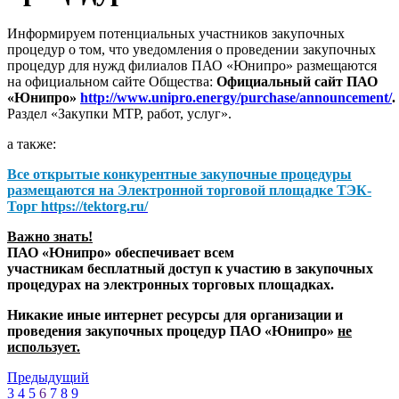
Информируем потенциальных участников закупочных
процедур о том, что уведомления о проведении закупочных
процедур для нужд филиалов ПАО «Юнипро» размещаются
на официальном сайте Общества:
Официальный сайт ПАО
«Юнипро»
http://www.unipro.energy/purchase/announcement/
.
Раздел «Закупки МТР, работ, услуг».
а также:
Все открытые конкурентные закупочные процедуры
размещаются на
Электронной торговой площадке ТЭК-
Торг
https://tektorg.ru/
Важно знать!
ПАО «Юнипро» обеспечивает всем
участникам бесплатный доступ к участию в закупочных
процедурах на электронных торговых площадках.
Никакие иные интернет ресурсы для организации и
проведения закупочных процедур ПАО «Юнипро»
не
использует.
Предыдущий
3
4
5
6
7
8
9