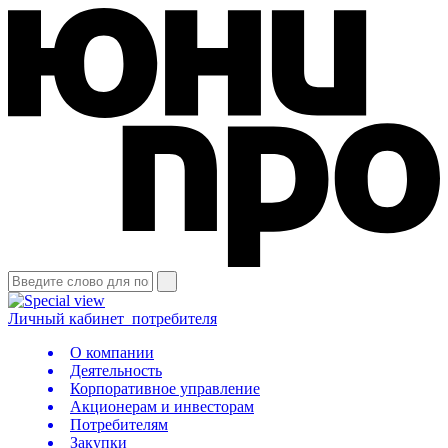
Личный кабинет
потребителя
О компании
Деятельность
Корпоративное управление
Акционерам и инвесторам
Потребителям
Закупки