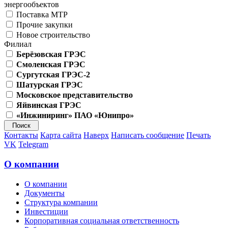
энергообъектов
Поставка МТР
Прочие закупки
Новое строительство
Филиал
Берёзовская ГРЭС
Смоленская ГРЭС
Сургутская ГРЭС-2
Шатурская ГРЭС
Московское представительство
Яйвинская ГРЭС
«Инжиниринг» ПАО «Юнипро»
Контакты
Карта сайта
Наверх
Написать сообщение
Печать
VK
Telegram
О компании
О компании
Документы
Структура компании
Инвестиции
Корпоративная социальная ответственность