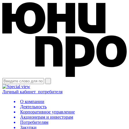
Личный кабинет
потребителя
О компании
Деятельность
Корпоративное управление
Акционерам и инвесторам
Потребителям
Закупки