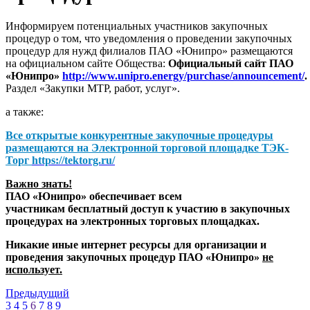
Информируем потенциальных участников закупочных
процедур о том, что уведомления о проведении закупочных
процедур для нужд филиалов ПАО «Юнипро» размещаются
на официальном сайте Общества:
Официальный сайт ПАО
«Юнипро»
http://www.unipro.energy/purchase/announcement/
.
Раздел «Закупки МТР, работ, услуг».
а также:
Все открытые конкурентные закупочные процедуры
размещаются на
Электронной торговой площадке ТЭК-
Торг
https://tektorg.ru/
Важно знать!
ПАО «Юнипро» обеспечивает всем
участникам бесплатный доступ к участию в закупочных
процедурах на электронных торговых площадках.
Никакие иные интернет ресурсы для организации и
проведения закупочных процедур ПАО «Юнипро»
не
использует.
Предыдущий
3
4
5
6
7
8
9