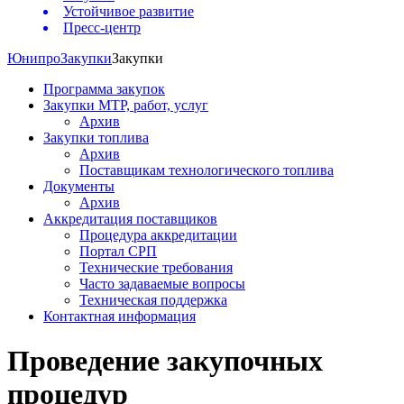
Устойчивое развитие
Пресс-центр
Юнипро
Закупки
Закупки
Программа закупок
Закупки МТР, работ, услуг
Архив
Закупки топлива
Архив
Поставщикам технологического топлива
Документы
Архив
Аккредитация поставщиков
Процедура аккредитации
Портал СРП
Технические требования
Часто задаваемые вопросы
Техническая поддержка
Контактная информация
Проведение закупочных
процедур