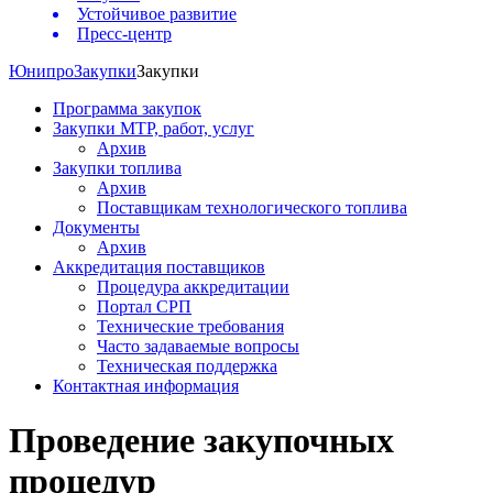
Устойчивое развитие
Пресс-центр
Юнипро
Закупки
Закупки
Программа закупок
Закупки МТР, работ, услуг
Архив
Закупки топлива
Архив
Поставщикам технологического топлива
Документы
Архив
Аккредитация поставщиков
Процедура аккредитации
Портал СРП
Технические требования
Часто задаваемые вопросы
Техническая поддержка
Контактная информация
Проведение закупочных
процедур