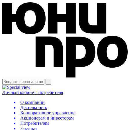
Личный кабинет
потребителя
О компании
Деятельность
Корпоративное управление
Акционерам и инвесторам
Потребителям
Закупки