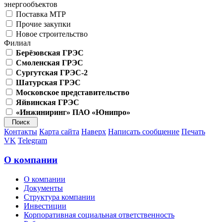
энергообъектов
Поставка МТР
Прочие закупки
Новое строительство
Филиал
Берёзовская ГРЭС
Смоленская ГРЭС
Сургутская ГРЭС-2
Шатурская ГРЭС
Московское представительство
Яйвинская ГРЭС
«Инжиниринг» ПАО «Юнипро»
Контакты
Карта сайта
Наверх
Написать сообщение
Печать
VK
Telegram
О компании
О компании
Документы
Структура компании
Инвестиции
Корпоративная социальная ответственность