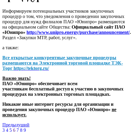
Информируем потенциальных участников закупочных
процедур о том, что уведомления о проведении закупочных
процедур для нужд филиалов ПАО «Юнипро» размещаются
на официальном сайте Общества:
Официальный сайт ПАО
«Юнипро»
http://www.unipro.energy/purchase/announcement/
.
Раздел «Закупки МТР, работ, услуг».
а также:
Все открытые конкурентные закупочные процедуры
размещаются на
Электронной торговой площадке ТЭК-
Торг
https://tektorg.ru/
Важно знать!
ПАО «Юнипро» обеспечивает всем
участникам бесплатный доступ к участию в закупочных
процедурах на электронных торговых площадках.
Никакие иные интернет ресурсы для организации и
проведения закупочных процедур ПАО «Юнипро»
не
использует.
Предыдущий
3
4
5
6
7
8
9