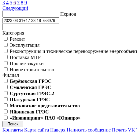
3
4
5
6
7
8
9
Следующий
Период
Категория
Ремонт
Эксплуатация
Реконструкция и техническое перевооружение энергообъек
Поставка МТР
Прочие закупки
Новое строительство
Филиал
Берёзовская ГРЭС
Смоленская ГРЭС
Сургутская ГРЭС-2
Шатурская ГРЭС
Московское представительство
Яйвинская ГРЭС
«Инжиниринг» ПАО «Юнипро»
Контакты
Карта сайта
Наверх
Написать сообщение
Печать
VK