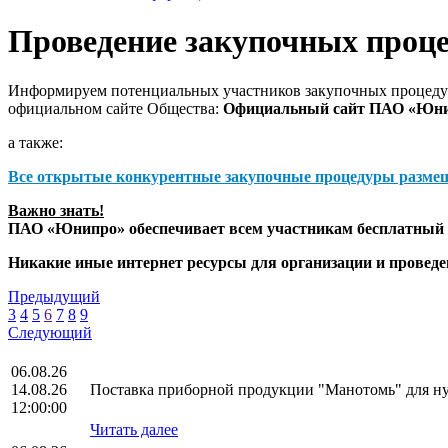
Проведение закупочных проц
Информируем потенциальных участников закупочных процедур
официальном сайте Общества:
Официальный сайт ПАО «Юн
а также:
Все открытые конкурентные закупочные процедуры разме
Важно знать!
ПАО «Юнипро» обеспечивает всем участникам бесплатный д
Никакие иные интернет ресурсы для организации и прове
Предыдущий
3
4
5
6
7
8
9
Следующий
06.08.26
14.08.26
Поставка приборной продукции "Манотомь" для 
12:00:00
Читать далее