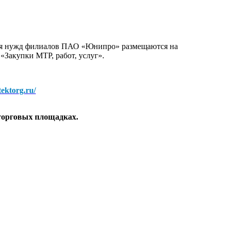
для нужд филиалов ПАО «Юнипро» размещаются на
 «Закупки МТР, работ, услуг».
/tektorg.ru/
торговых площадках.