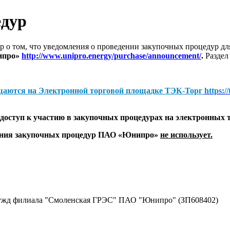
едур
 о том, что уведомления о проведении закупочных процедур 
ипро»
http://www.unipro.energy/purchase/announcement/
.
Раздел
щаются на
Электронной торговой площадке ТЭК-Торг
https:/
оступ к участию в закупочных процедурах на электронных 
дения закупочных процедур ПАО «Юнипро»
не использует.
нужд филиала "Смоленская ГРЭС" ПАО "Юнипро" (ЗП608402)