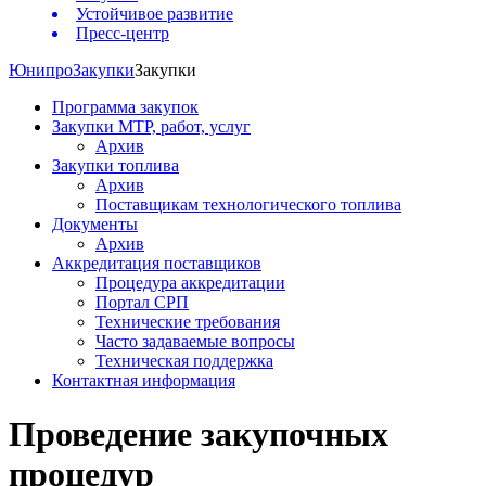
Устойчивое развитие
Пресс-центр
Юнипро
Закупки
Закупки
Программа закупок
Закупки МТР, работ, услуг
Архив
Закупки топлива
Архив
Поставщикам технологического топлива
Документы
Архив
Аккредитация поставщиков
Процедура аккредитации
Портал СРП
Технические требования
Часто задаваемые вопросы
Техническая поддержка
Контактная информация
Проведение закупочных
процедур