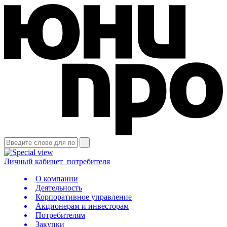
Личный кабинет
потребителя
О компании
Деятельность
Корпоративное управление
Акционерам и инвесторам
Потребителям
Закупки