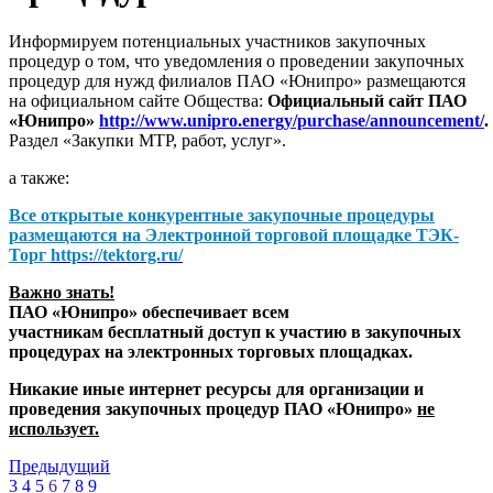
Информируем потенциальных участников закупочных
процедур о том, что уведомления о проведении закупочных
процедур для нужд филиалов ПАО «Юнипро» размещаются
на официальном сайте Общества:
Официальный сайт ПАО
«Юнипро»
http://www.unipro.energy/purchase/announcement/
.
Раздел «Закупки МТР, работ, услуг».
а также:
Все открытые конкурентные закупочные процедуры
размещаются на
Электронной торговой площадке ТЭК-
Торг
https://tektorg.ru/
Важно знать!
ПАО «Юнипро» обеспечивает всем
участникам бесплатный доступ к участию в закупочных
процедурах на электронных торговых площадках.
Никакие иные интернет ресурсы для организации и
проведения закупочных процедур ПАО «Юнипро»
не
использует.
Предыдущий
3
4
5
6
7
8
9