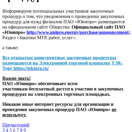
Информируем потенциальных участников закупочных
процедур о том, что уведомления о проведении закупочных
процедур для нужд филиалов ПАО «Юнипро» размещаются
на официальном сайте Общества:
Официальный сайт ПАО
«Юнипро»
http://www.unipro.energy/purchase/announcement/
.
Раздел «Закупки МТР, работ, услуг».
а также:
Все открытые конкурентные закупочные процедуры
размещаются на
Электронной торговой площадке ТЭК-
Торг
https://tektorg.ru/
Важно знать!
ПАО «Юнипро» обеспечивает всем
участникам бесплатный доступ к участию в закупочных
процедурах на электронных торговых площадках.
Никакие иные интернет ресурсы для организации и
проведения закупочных процедур ПАО «Юнипро»
не
использует.
Предыдущий
3
4
5
6
7
8
9