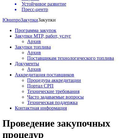
Устойчивое развитие
Пресс-центр
Юнипро
Закупки
Закупки
Программа закупок
Закупки МТР, работ, услуг
Архив
Закупки топлива
Архив
Поставщикам технологического топлива
Документы
Архив
Аккредитация поставщиков
Процедура аккредитации
Портал СРП
Технические требования
Часто задаваемые вопросы
Техническая поддержка
Контактная информация
Проведение закупочных
процедур