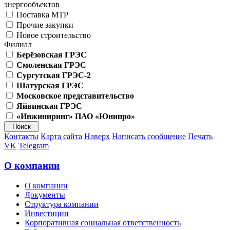
энергообъектов
Поставка МТР
Прочие закупки
Новое строительство
Филиал
Берёзовская ГРЭС
Смоленская ГРЭС
Сургутская ГРЭС-2
Шатурская ГРЭС
Московское представительство
Яйвинская ГРЭС
«Инжиниринг» ПАО «Юнипро»
Контакты
Карта сайта
Наверх
Написать сообщение
Печать
VK
Telegram
О компании
О компании
Документы
Структура компании
Инвестиции
Корпоративная социальная ответственность