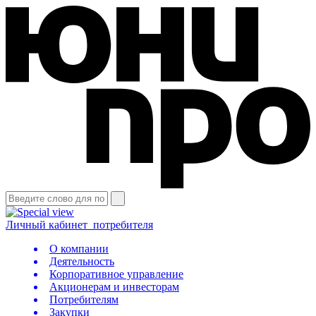
Личный кабинет
потребителя
О компании
Деятельность
Корпоративное управление
Акционерам и инвесторам
Потребителям
Закупки