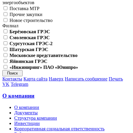
энергообъектов
Поставка МТР
Прочие закупки
Новое строительство
Филиал
Берёзовская ГРЭС
Смоленская ГРЭС
Сургутская ГРЭС-2
Шатурская ГРЭС
Московское представительство
Яйвинская ГРЭС
«Инжиниринг» ПАО «Юнипро»
Контакты
Карта сайта
Наверх
Написать сообщение
Печать
VK
Telegram
О компании
О компании
Документы
Структура компании
Инвестиции
Корпоративная социальная ответственность