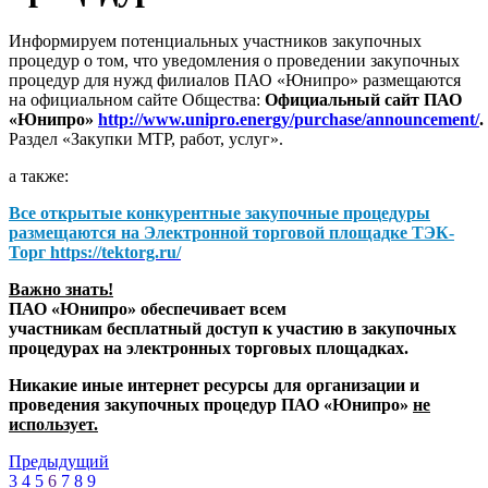
Информируем потенциальных участников закупочных
процедур о том, что уведомления о проведении закупочных
процедур для нужд филиалов ПАО «Юнипро» размещаются
на официальном сайте Общества:
Официальный сайт ПАО
«Юнипро»
http://www.unipro.energy/purchase/announcement/
.
Раздел «Закупки МТР, работ, услуг».
а также:
Все открытые конкурентные закупочные процедуры
размещаются на
Электронной торговой площадке ТЭК-
Торг
https://tektorg.ru/
Важно знать!
ПАО «Юнипро» обеспечивает всем
участникам бесплатный доступ к участию в закупочных
процедурах на электронных торговых площадках.
Никакие иные интернет ресурсы для организации и
проведения закупочных процедур ПАО «Юнипро»
не
использует.
Предыдущий
3
4
5
6
7
8
9