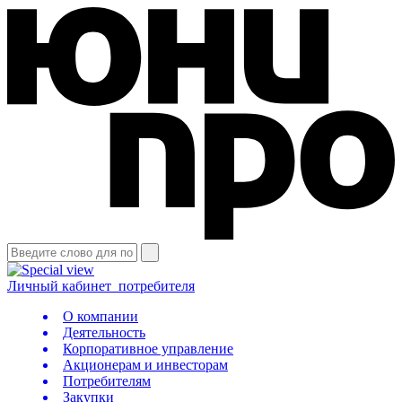
Личный кабинет
потребителя
О компании
Деятельность
Корпоративное управление
Акционерам и инвесторам
Потребителям
Закупки