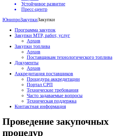
Устойчивое развитие
Пресс-центр
Юнипро
Закупки
Закупки
Программа закупок
Закупки МТР, работ, услуг
Архив
Закупки топлива
Архив
Поставщикам технологического топлива
Документы
Архив
Аккредитация поставщиков
Процедура аккредитации
Портал СРП
Технические требования
Часто задаваемые вопросы
Техническая поддержка
Контактная информация
Проведение закупочных
процедур