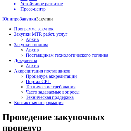
Устойчивое развитие
Пресс-центр
Юнипро
Закупки
Закупки
Программа закупок
Закупки МТР, работ, услуг
Архив
Закупки топлива
Архив
Поставщикам технологического топлива
Документы
Архив
Аккредитация поставщиков
Процедура аккредитации
Портал СРП
Технические требования
Часто задаваемые вопросы
Техническая поддержка
Контактная информация
Проведение закупочных
процедур