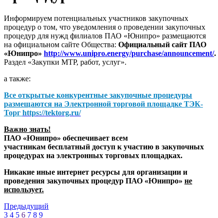
Информируем потенциальных участников закупочных
процедур о том, что уведомления о проведении закупочных
процедур для нужд филиалов ПАО «Юнипро» размещаются
на официальном сайте Общества:
Официальный сайт ПАО
«Юнипро»
http://www.unipro.energy/purchase/announcement/
.
Раздел «Закупки МТР, работ, услуг».
а также:
Все открытые конкурентные закупочные процедуры
размещаются на
Электронной торговой площадке ТЭК-
Торг
https://tektorg.ru/
Важно знать!
ПАО «Юнипро» обеспечивает всем
участникам бесплатный доступ к участию в закупочных
процедурах на электронных торговых площадках.
Никакие иные интернет ресурсы для организации и
проведения закупочных процедур ПАО «Юнипро»
не
использует.
Предыдущий
3
4
5
6
7
8
9