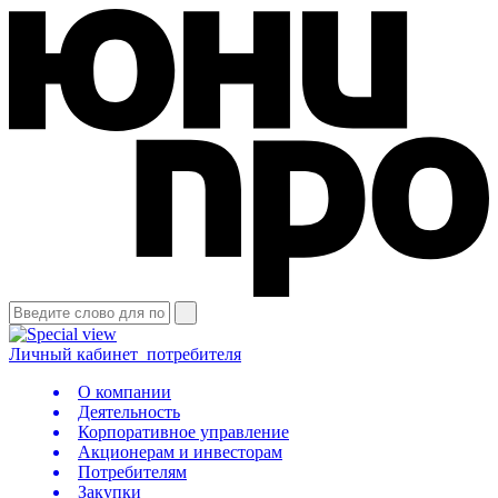
Личный кабинет
потребителя
О компании
Деятельность
Корпоративное управление
Акционерам и инвесторам
Потребителям
Закупки