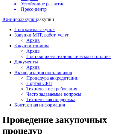
Устойчивое развитие
Пресс-центр
Юнипро
Закупки
Закупки
Программа закупок
Закупки МТР, работ, услуг
Архив
Закупки топлива
Архив
Поставщикам технологического топлива
Документы
Архив
Аккредитация поставщиков
Процедура аккредитации
Портал СРП
Технические требования
Часто задаваемые вопросы
Техническая поддержка
Контактная информация
Проведение закупочных
процедур