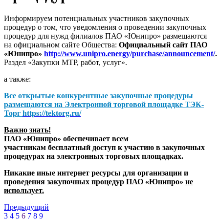
Информируем потенциальных участников закупочных
процедур о том, что уведомления о проведении закупочных
процедур для нужд филиалов ПАО «Юнипро» размещаются
на официальном сайте Общества:
Официальный сайт ПАО
«Юнипро»
http://www.unipro.energy/purchase/announcement/
.
Раздел «Закупки МТР, работ, услуг».
а также:
Все открытые конкурентные закупочные процедуры
размещаются на
Электронной торговой площадке ТЭК-
Торг
https://tektorg.ru/
Важно знать!
ПАО «Юнипро» обеспечивает всем
участникам бесплатный доступ к участию в закупочных
процедурах на электронных торговых площадках.
Никакие иные интернет ресурсы для организации и
проведения закупочных процедур ПАО «Юнипро»
не
использует.
Предыдущий
3
4
5
6
7
8
9