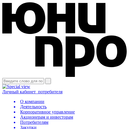
Личный кабинет
потребителя
О компании
Деятельность
Корпоративное управление
Акционерам и инвесторам
Потребителям
Закупки