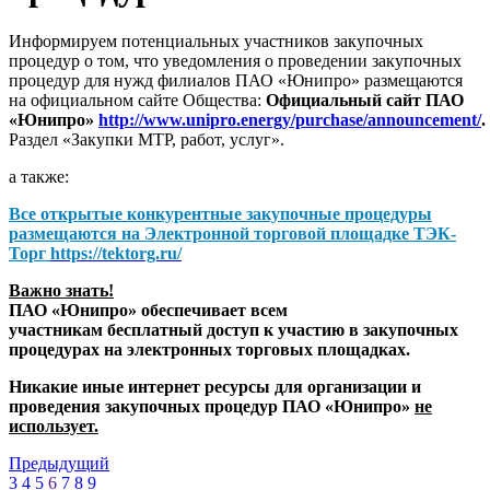
Информируем потенциальных участников закупочных
процедур о том, что уведомления о проведении закупочных
процедур для нужд филиалов ПАО «Юнипро» размещаются
на официальном сайте Общества:
Официальный сайт ПАО
«Юнипро»
http://www.unipro.energy/purchase/announcement/
.
Раздел «Закупки МТР, работ, услуг».
а также:
Все открытые конкурентные закупочные процедуры
размещаются на
Электронной торговой площадке ТЭК-
Торг
https://tektorg.ru/
Важно знать!
ПАО «Юнипро» обеспечивает всем
участникам бесплатный доступ к участию в закупочных
процедурах на электронных торговых площадках.
Никакие иные интернет ресурсы для организации и
проведения закупочных процедур ПАО «Юнипро»
не
использует.
Предыдущий
3
4
5
6
7
8
9