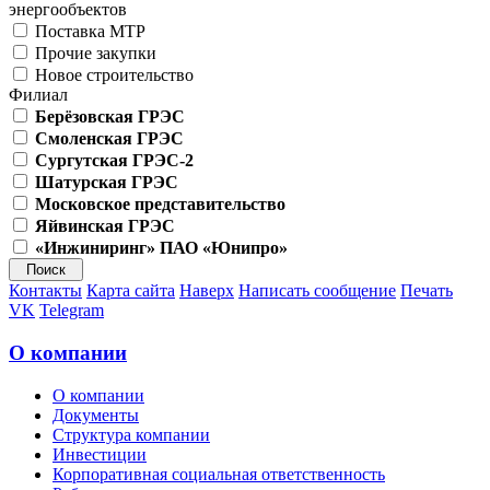
энергообъектов
Поставка МТР
Прочие закупки
Новое строительство
Филиал
Берёзовская ГРЭС
Смоленская ГРЭС
Сургутская ГРЭС-2
Шатурская ГРЭС
Московское представительство
Яйвинская ГРЭС
«Инжиниринг» ПАО «Юнипро»
Контакты
Карта сайта
Наверх
Написать сообщение
Печать
VK
Telegram
О компании
О компании
Документы
Структура компании
Инвестиции
Корпоративная социальная ответственность