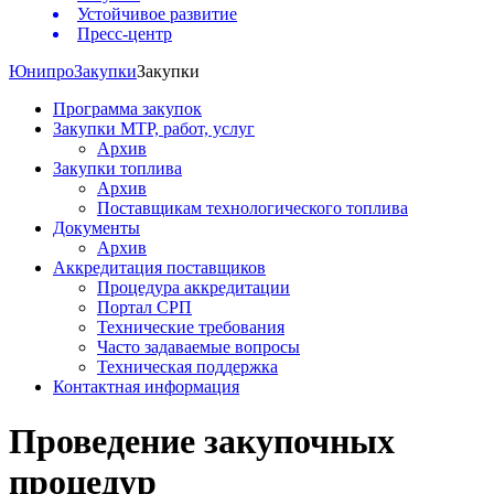
Устойчивое развитие
Пресс-центр
Юнипро
Закупки
Закупки
Программа закупок
Закупки МТР, работ, услуг
Архив
Закупки топлива
Архив
Поставщикам технологического топлива
Документы
Архив
Аккредитация поставщиков
Процедура аккредитации
Портал СРП
Технические требования
Часто задаваемые вопросы
Техническая поддержка
Контактная информация
Проведение закупочных
процедур