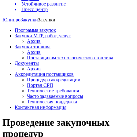
Устойчивое развитие
Пресс-центр
Юнипро
Закупки
Закупки
Программа закупок
Закупки МТР, работ, услуг
Архив
Закупки топлива
Архив
Поставщикам технологического топлива
Документы
Архив
Аккредитация поставщиков
Процедура аккредитации
Портал СРП
Технические требования
Часто задаваемые вопросы
Техническая поддержка
Контактная информация
Проведение закупочных
процедур