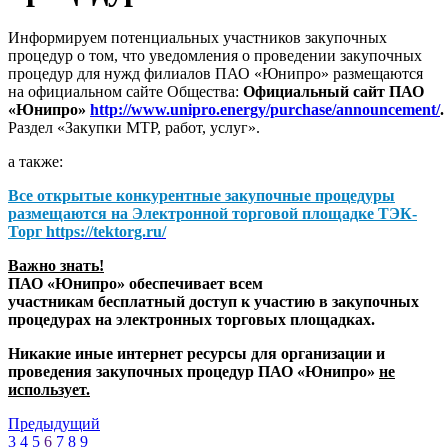
Информируем потенциальных участников закупочных
процедур о том, что уведомления о проведении закупочных
процедур для нужд филиалов ПАО «Юнипро» размещаются
на официальном сайте Общества:
Официальный сайт ПАО
«Юнипро»
http://www.unipro.energy/purchase/announcement/
.
Раздел «Закупки МТР, работ, услуг».
а также:
Все открытые конкурентные закупочные процедуры
размещаются на
Электронной торговой площадке ТЭК-
Торг
https://tektorg.ru/
Важно знать!
ПАО «Юнипро» обеспечивает всем
участникам бесплатный доступ к участию в закупочных
процедурах на электронных торговых площадках.
Никакие иные интернет ресурсы для организации и
проведения закупочных процедур ПАО «Юнипро»
не
использует.
Предыдущий
3
4
5
6
7
8
9