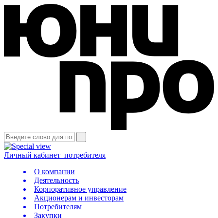
Личный кабинет
потребителя
О компании
Деятельность
Корпоративное управление
Акционерам и инвесторам
Потребителям
Закупки