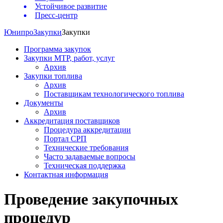
Устойчивое развитие
Пресс-центр
Юнипро
Закупки
Закупки
Программа закупок
Закупки МТР, работ, услуг
Архив
Закупки топлива
Архив
Поставщикам технологического топлива
Документы
Архив
Аккредитация поставщиков
Процедура аккредитации
Портал СРП
Технические требования
Часто задаваемые вопросы
Техническая поддержка
Контактная информация
Проведение закупочных
процедур