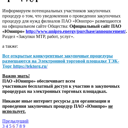
Информируем потенциальных участников закупочных
процедур о том, что уведомления о проведении закупочных
процедур для нужд филиалов ПАО «Юнипро» размещаются
на официальном сайте Общества:
Официальный сайт ПАО
«Юнипро»
http://www.unipro.energy/purchase/announcement/
.
Раздел «Закупки МТР, работ, услуг».
а также:
Все открытые конкурентные закупочные процедуры
размещаются на
Электронной торговой площадке ТЭК-
Торг
https://tektorg.ru/
Важно знать!
ПАО «Юнипро» обеспечивает всем
участникам бесплатный доступ к участию в закупочных
процедурах на электронных торговых площадках.
Никакие иные интернет ресурсы для организации и
проведения закупочных процедур ПАО «Юнипро»
не
использует.
Предыдущий
3
4
5
6
7
8
9