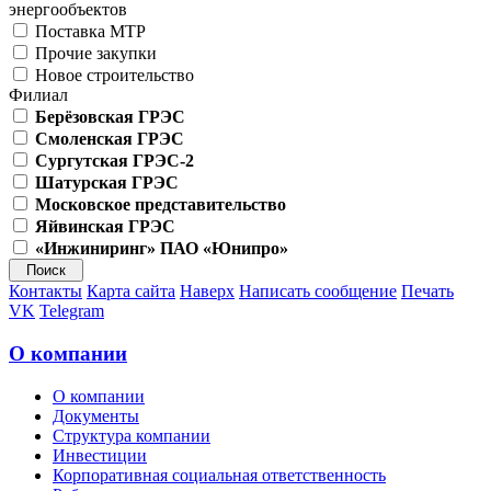
энергообъектов
Поставка МТР
Прочие закупки
Новое строительство
Филиал
Берёзовская ГРЭС
Смоленская ГРЭС
Сургутская ГРЭС-2
Шатурская ГРЭС
Московское представительство
Яйвинская ГРЭС
«Инжиниринг» ПАО «Юнипро»
Контакты
Карта сайта
Наверх
Написать сообщение
Печать
VK
Telegram
О компании
О компании
Документы
Структура компании
Инвестиции
Корпоративная социальная ответственность