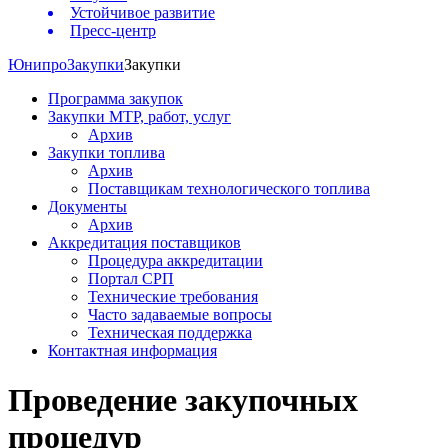
Устойчивое развитие
Пресс-центр
Юнипро
Закупки
Закупки
Программа закупок
Закупки МТР, работ, услуг
Архив
Закупки топлива
Архив
Поставщикам технологического топлива
Документы
Архив
Аккредитация поставщиков
Процедура аккредитации
Портал СРП
Технические требования
Часто задаваемые вопросы
Техническая поддержка
Контактная информация
Проведение закупочных
процедур