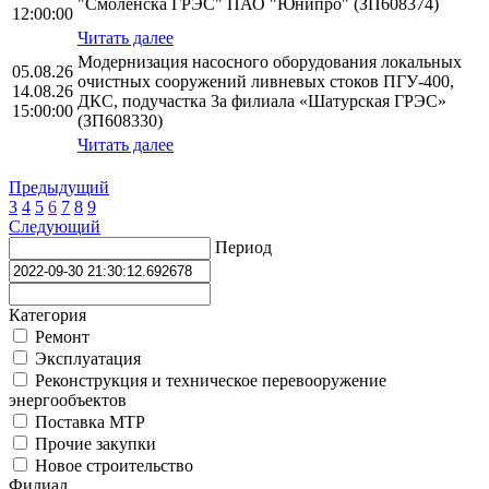
"Смоленска ГРЭС" ПАО "Юнипро" (ЗП608374)
12:00:00
Читать далее
Модернизация насосного оборудования локальных
05.08.26
очистных сооружений ливневых стоков ПГУ-400,
14.08.26
ДКС, подучастка 3а филиала «Шатурская ГРЭС»
15:00:00
(ЗП608330)
Читать далее
Предыдущий
3
4
5
6
7
8
9
Следующий
Период
Категория
Ремонт
Эксплуатация
Реконструкция и техническое перевооружение
энергообъектов
Поставка МТР
Прочие закупки
Новое строительство
Филиал