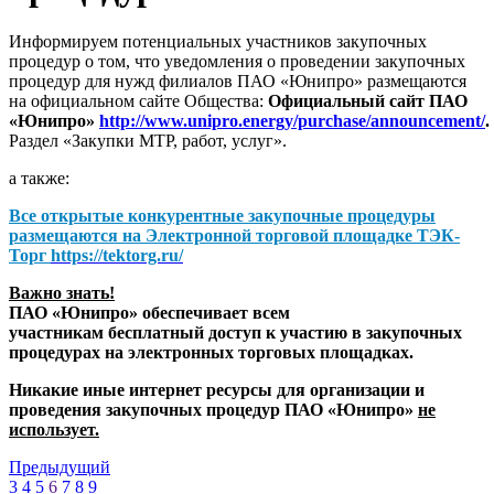
Информируем потенциальных участников закупочных
процедур о том, что уведомления о проведении закупочных
процедур для нужд филиалов ПАО «Юнипро» размещаются
на официальном сайте Общества:
Официальный сайт ПАО
«Юнипро»
http://www.unipro.energy/purchase/announcement/
.
Раздел «Закупки МТР, работ, услуг».
а также:
Все открытые конкурентные закупочные процедуры
размещаются на
Электронной торговой площадке ТЭК-
Торг
https://tektorg.ru/
Важно знать!
ПАО «Юнипро» обеспечивает всем
участникам бесплатный доступ к участию в закупочных
процедурах на электронных торговых площадках.
Никакие иные интернет ресурсы для организации и
проведения закупочных процедур ПАО «Юнипро»
не
использует.
Предыдущий
3
4
5
6
7
8
9