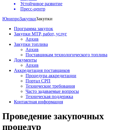
Устойчивое развитие
Пресс-центр
Юнипро
Закупки
Закупки
Программа закупок
Закупки МТР, работ, услуг
Архив
Закупки топлива
Архив
Поставщикам технологического топлива
Документы
Архив
Аккредитация поставщиков
Процедура аккредитации
Портал СРП
Технические требования
Часто задаваемые вопросы
Техническая поддержка
Контактная информация
Проведение закупочных
процедур