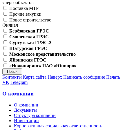
энергообъектов
Поставка МТР
Прочие закупки
Новое строительство
Филиал
Берёзовская ГРЭС
Смоленская ГРЭС
Сургутская ГРЭС-2
Шатурская ГРЭС
Московское представительство
Яйвинская ГРЭС
«Инжиниринг» ПАО «Юнипро»
Контакты
Карта сайта
Наверх
Написать сообщение
Печать
VK
Telegram
О компании
О компании
Документы
Структура компании
Инвестиции
Корпоративная социальная ответственность