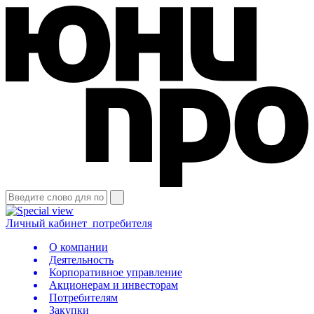
Личный кабинет
потребителя
О компании
Деятельность
Корпоративное управление
Акционерам и инвесторам
Потребителям
Закупки