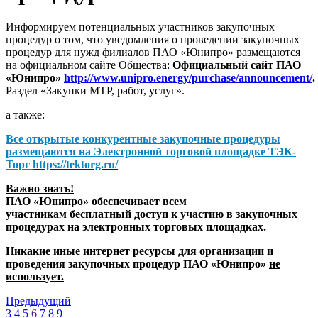
Информируем потенциальных участников закупочных
процедур о том, что уведомления о проведении закупочных
процедур для нужд филиалов ПАО «Юнипро» размещаются
на официальном сайте Общества:
Официальный сайт ПАО
«Юнипро»
http://www.unipro.energy/purchase/announcement/
.
Раздел «Закупки МТР, работ, услуг».
а также:
Все открытые конкурентные закупочные процедуры
размещаются на
Электронной торговой площадке ТЭК-
Торг
https://tektorg.ru/
Важно знать!
ПАО «Юнипро» обеспечивает всем
участникам бесплатный доступ к участию в закупочных
процедурах на электронных торговых площадках.
Никакие иные интернет ресурсы для организации и
проведения закупочных процедур ПАО «Юнипро»
не
использует.
Предыдущий
3
4
5
6
7
8
9