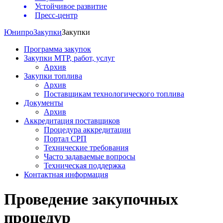
Устойчивое развитие
Пресс-центр
Юнипро
Закупки
Закупки
Программа закупок
Закупки МТР, работ, услуг
Архив
Закупки топлива
Архив
Поставщикам технологического топлива
Документы
Архив
Аккредитация поставщиков
Процедура аккредитации
Портал СРП
Технические требования
Часто задаваемые вопросы
Техническая поддержка
Контактная информация
Проведение закупочных
процедур