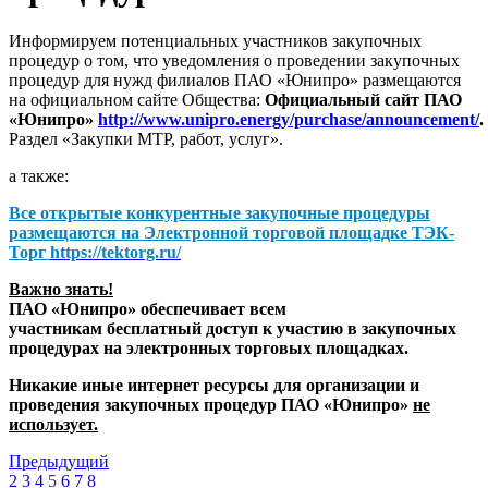
Информируем потенциальных участников закупочных
процедур о том, что уведомления о проведении закупочных
процедур для нужд филиалов ПАО «Юнипро» размещаются
на официальном сайте Общества:
Официальный сайт ПАО
«Юнипро»
http://www.unipro.energy/purchase/announcement/
.
Раздел «Закупки МТР, работ, услуг».
а также:
Все открытые конкурентные закупочные процедуры
размещаются на
Электронной торговой площадке ТЭК-
Торг
https://tektorg.ru/
Важно знать!
ПАО «Юнипро» обеспечивает всем
участникам бесплатный доступ к участию в закупочных
процедурах на электронных торговых площадках.
Никакие иные интернет ресурсы для организации и
проведения закупочных процедур ПАО «Юнипро»
не
использует.
Предыдущий
2
3
4
5
6
7
8