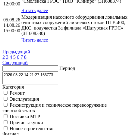
"Смоленска ГРЭС" ПАО "Юнипро" (ЗП608374)
12:00:00
Читать далее
Модернизация насосного оборудования локальных
05.08.26
очистных сооружений ливневых стоков ПГУ-400,
14.08.26
ДКС, подучастка 3а филиала «Шатурская ГРЭС»
15:00:00
(ЗП608330)
Читать далее
Предыдущий
2
3
4
5
6
7
8
Следующий
Период
Категория
Ремонт
Эксплуатация
Реконструкция и техническое перевооружение
энергообъектов
Поставка МТР
Прочие закупки
Новое строительство
Филиал