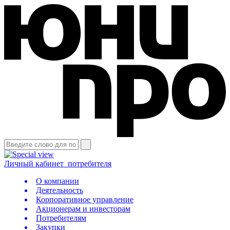
Личный кабинет
потребителя
О компании
Деятельность
Корпоративное управление
Акционерам и инвесторам
Потребителям
Закупки