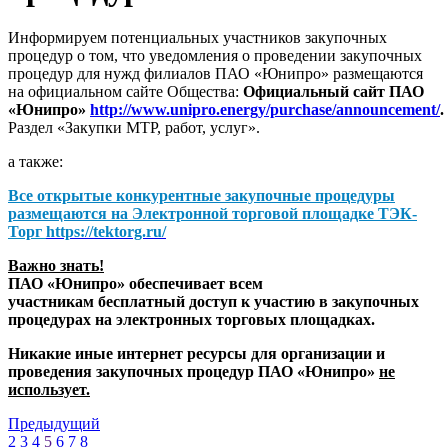
Информируем потенциальных участников закупочных
процедур о том, что уведомления о проведении закупочных
процедур для нужд филиалов ПАО «Юнипро» размещаются
на официальном сайте Общества:
Официальный сайт ПАО
«Юнипро»
http://www.unipro.energy/purchase/announcement/
.
Раздел «Закупки МТР, работ, услуг».
а также:
Все открытые конкурентные закупочные процедуры
размещаются на
Электронной торговой площадке ТЭК-
Торг
https://tektorg.ru/
Важно знать!
ПАО «Юнипро» обеспечивает всем
участникам бесплатный доступ к участию в закупочных
процедурах на электронных торговых площадках.
Никакие иные интернет ресурсы для организации и
проведения закупочных процедур ПАО «Юнипро»
не
использует.
Предыдущий
2
3
4
5
6
7
8