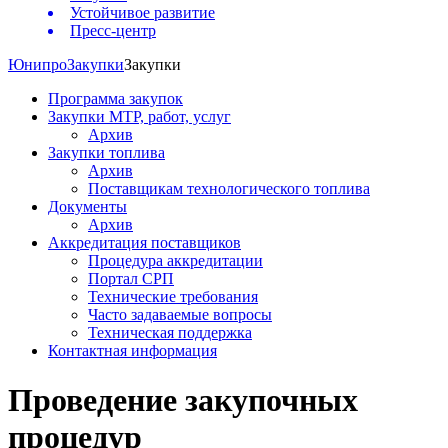
Устойчивое развитие
Пресс-центр
Юнипро
Закупки
Закупки
Программа закупок
Закупки МТР, работ, услуг
Архив
Закупки топлива
Архив
Поставщикам технологического топлива
Документы
Архив
Аккредитация поставщиков
Процедура аккредитации
Портал СРП
Технические требования
Часто задаваемые вопросы
Техническая поддержка
Контактная информация
Проведение закупочных
процедур