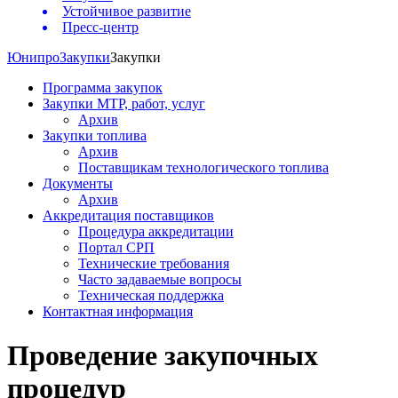
Устойчивое развитие
Пресс-центр
Юнипро
Закупки
Закупки
Программа закупок
Закупки МТР, работ, услуг
Архив
Закупки топлива
Архив
Поставщикам технологического топлива
Документы
Архив
Аккредитация поставщиков
Процедура аккредитации
Портал СРП
Технические требования
Часто задаваемые вопросы
Техническая поддержка
Контактная информация
Проведение закупочных
процедур