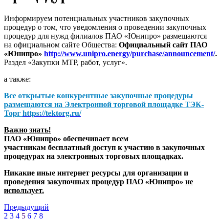
Информируем потенциальных участников закупочных
процедур о том, что уведомления о проведении закупочных
процедур для нужд филиалов ПАО «Юнипро» размещаются
на официальном сайте Общества:
Официальный сайт ПАО
«Юнипро»
http://www.unipro.energy/purchase/announcement/
.
Раздел «Закупки МТР, работ, услуг».
а также:
Все открытые конкурентные закупочные процедуры
размещаются на
Электронной торговой площадке ТЭК-
Торг
https://tektorg.ru/
Важно знать!
ПАО «Юнипро» обеспечивает всем
участникам бесплатный доступ к участию в закупочных
процедурах на электронных торговых площадках.
Никакие иные интернет ресурсы для организации и
проведения закупочных процедур ПАО «Юнипро»
не
использует.
Предыдущий
2
3
4
5
6
7
8