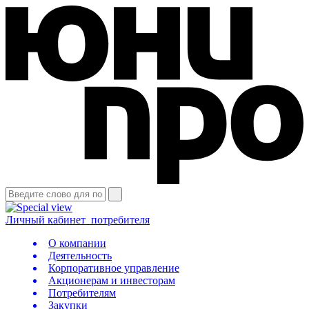
Личный кабинет
потребителя
О компании
Деятельность
Корпоративное управление
Акционерам и инвесторам
Потребителям
Закупки