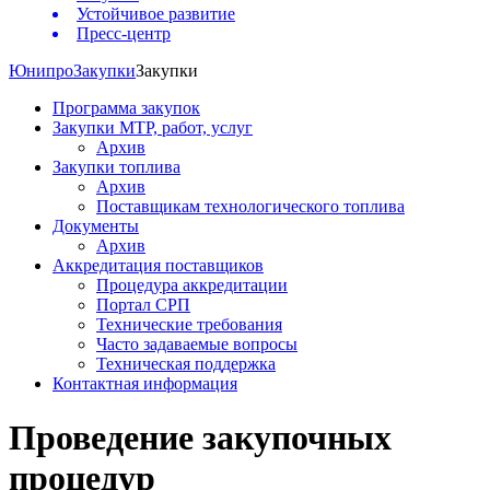
Устойчивое развитие
Пресс-центр
Юнипро
Закупки
Закупки
Программа закупок
Закупки МТР, работ, услуг
Архив
Закупки топлива
Архив
Поставщикам технологического топлива
Документы
Архив
Аккредитация поставщиков
Процедура аккредитации
Портал СРП
Технические требования
Часто задаваемые вопросы
Техническая поддержка
Контактная информация
Проведение закупочных
процедур