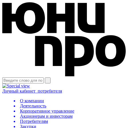
Личный кабинет
потребителя
О компании
Деятельность
Корпоративное управление
Акционерам и инвесторам
Потребителям
Закупки