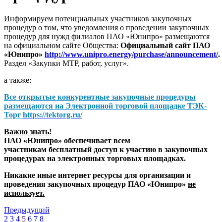
Информируем потенциальных участников закупочных
процедур о том, что уведомления о проведении закупочных
процедур для нужд филиалов ПАО «Юнипро» размещаются
на официальном сайте Общества:
Официальный сайт ПАО
«Юнипро»
http://www.unipro.energy/purchase/announcement/
.
Раздел «Закупки МТР, работ, услуг».
а также:
Все открытые конкурентные закупочные процедуры
размещаются на
Электронной торговой площадке ТЭК-
Торг
https://tektorg.ru/
Важно знать!
ПАО «Юнипро» обеспечивает всем
участникам бесплатный доступ к участию в закупочных
процедурах на электронных торговых площадках.
Никакие иные интернет ресурсы для организации и
проведения закупочных процедур ПАО «Юнипро»
не
использует.
Предыдущий
2
3
4
5
6
7
8