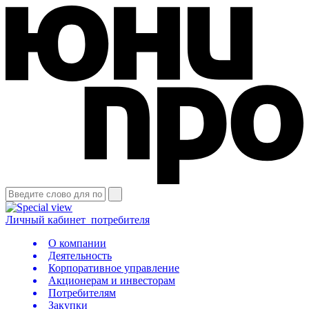
Личный кабинет
потребителя
О компании
Деятельность
Корпоративное управление
Акционерам и инвесторам
Потребителям
Закупки