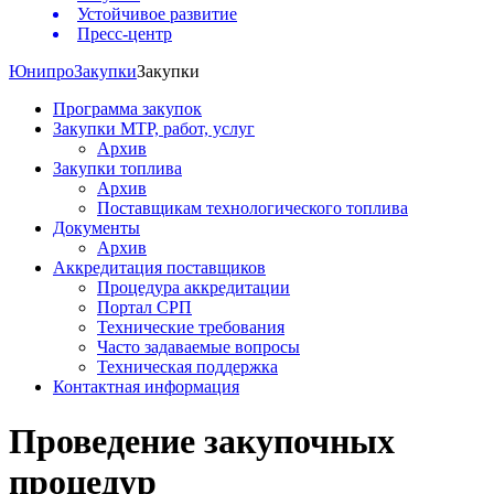
Устойчивое развитие
Пресс-центр
Юнипро
Закупки
Закупки
Программа закупок
Закупки МТР, работ, услуг
Архив
Закупки топлива
Архив
Поставщикам технологического топлива
Документы
Архив
Аккредитация поставщиков
Процедура аккредитации
Портал СРП
Технические требования
Часто задаваемые вопросы
Техническая поддержка
Контактная информация
Проведение закупочных
процедур