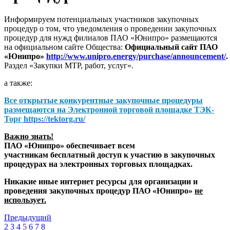
Информируем потенциальных участников закупочных
процедур о том, что уведомления о проведении закупочных
процедур для нужд филиалов ПАО «Юнипро» размещаются
на официальном сайте Общества:
Официальный сайт ПАО
«Юнипро»
http://www.unipro.energy/purchase/announcement/
.
Раздел «Закупки МТР, работ, услуг».
а также:
Все открытые конкурентные закупочные процедуры
размещаются на
Электронной торговой площадке ТЭК-
Торг
https://tektorg.ru/
Важно знать!
ПАО «Юнипро» обеспечивает всем
участникам бесплатный доступ к участию в закупочных
процедурах на электронных торговых площадках.
Никакие иные интернет ресурсы для организации и
проведения закупочных процедур ПАО «Юнипро»
не
использует.
Предыдущий
2
3
4
5
6
7
8