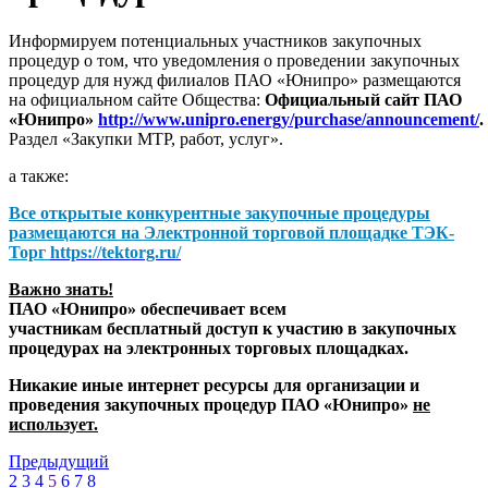
Информируем потенциальных участников закупочных
процедур о том, что уведомления о проведении закупочных
процедур для нужд филиалов ПАО «Юнипро» размещаются
на официальном сайте Общества:
Официальный сайт ПАО
«Юнипро»
http://www.unipro.energy/purchase/announcement/
.
Раздел «Закупки МТР, работ, услуг».
а также:
Все открытые конкурентные закупочные процедуры
размещаются на
Электронной торговой площадке ТЭК-
Торг
https://tektorg.ru/
Важно знать!
ПАО «Юнипро» обеспечивает всем
участникам бесплатный доступ к участию в закупочных
процедурах на электронных торговых площадках.
Никакие иные интернет ресурсы для организации и
проведения закупочных процедур ПАО «Юнипро»
не
использует.
Предыдущий
2
3
4
5
6
7
8