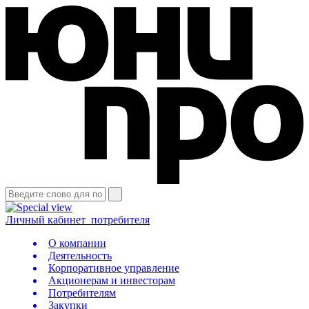
Личный кабинет
потребителя
О компании
Деятельность
Корпоративное управление
Акционерам и инвесторам
Потребителям
Закупки