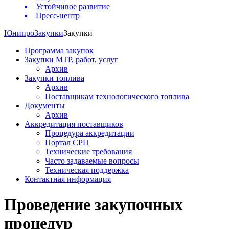
Устойчивое развитие
Пресс-центр
Юнипро
Закупки
Закупки
Программа закупок
Закупки МТР, работ, услуг
Архив
Закупки топлива
Архив
Поставщикам технологического топлива
Документы
Архив
Аккредитация поставщиков
Процедура аккредитации
Портал СРП
Технические требования
Часто задаваемые вопросы
Техническая поддержка
Контактная информация
Проведение закупочных
процедур