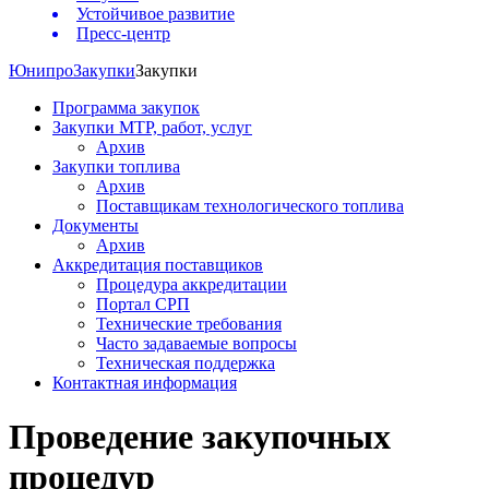
Устойчивое развитие
Пресс-центр
Юнипро
Закупки
Закупки
Программа закупок
Закупки МТР, работ, услуг
Архив
Закупки топлива
Архив
Поставщикам технологического топлива
Документы
Архив
Аккредитация поставщиков
Процедура аккредитации
Портал СРП
Технические требования
Часто задаваемые вопросы
Техническая поддержка
Контактная информация
Проведение закупочных
процедур