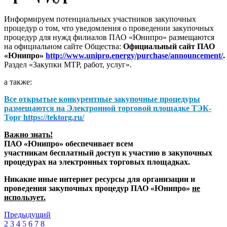
Информируем потенциальных участников закупочных
процедур о том, что уведомления о проведении закупочных
процедур для нужд филиалов ПАО «Юнипро» размещаются
на официальном сайте Общества:
Официальный сайт ПАО
«Юнипро»
http://www.unipro.energy/purchase/announcement/
.
Раздел «Закупки МТР, работ, услуг».
а также:
Все открытые конкурентные закупочные процедуры
размещаются на
Электронной торговой площадке ТЭК-
Торг
https://tektorg.ru/
Важно знать!
ПАО «Юнипро» обеспечивает всем
участникам бесплатный доступ к участию в закупочных
процедурах на электронных торговых площадках.
Никакие иные интернет ресурсы для организации и
проведения закупочных процедур ПАО «Юнипро»
не
использует.
Предыдущий
2
3
4
5
6
7
8