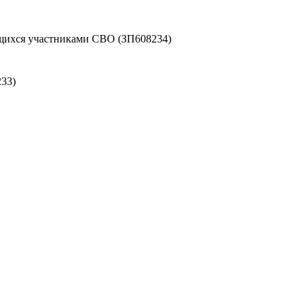
ихся участниками СВО (ЗП608234)
33)