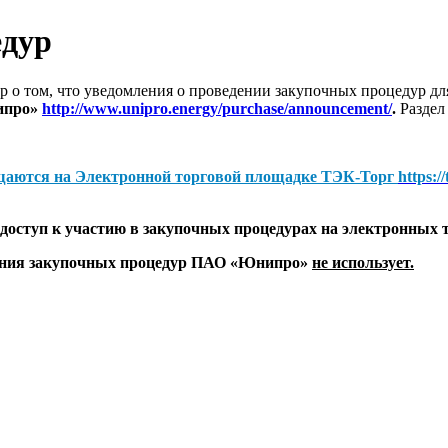
едур
 о том, что уведомления о проведении закупочных процедур 
ипро»
http://www.unipro.energy/purchase/announcement/
.
Раздел
щаются на
Электронной торговой площадке ТЭК-Торг
https:/
оступ к участию в закупочных процедурах на электронных 
дения закупочных процедур ПАО «Юнипро»
не использует.