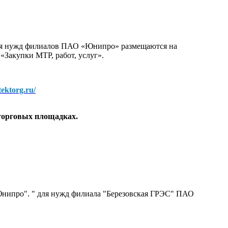
для нужд филиалов ПАО «Юнипро» размещаются на
 «Закупки МТР, работ, услуг».
/tektorg.ru/
торговых площадках.
нипро". " для нужд филиала "Березовская ГРЭС" ПАО