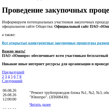
Проведение закупочных проц
Информируем потенциальных участников закупочных процедур
официальном сайте Общества:
Официальный сайт ПАО «Юн
а также:
Все открытые конкурентные закупочные процедуры разме
Важно знать!
ПАО «Юнипро» обеспечивает всем участникам бесплатный д
Никакие иные интернет ресурсы для организации и прове
Предыдущий
2
3
4
5
6
7
8
Следующий
06.08.26
"Ремонт трубопроводов блока №1, №2, №3, о
26.08.26
"Юнипро". (ЗП608430)
12:00:00
Читать далее