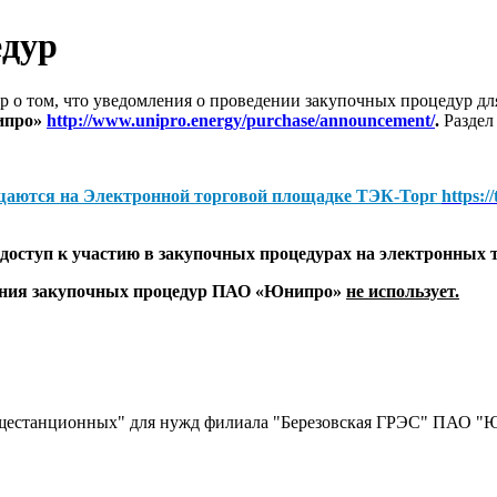
едур
 о том, что уведомления о проведении закупочных процедур 
ипро»
http://www.unipro.energy/purchase/announcement/
.
Раздел
щаются на
Электронной торговой площадке ТЭК-Торг
https:/
оступ к участию в закупочных процедурах на электронных 
дения закупочных процедур ПАО «Юнипро»
не использует.
бщестанционных" для нужд филиала "Березовская ГРЭС" ПАО "Ю