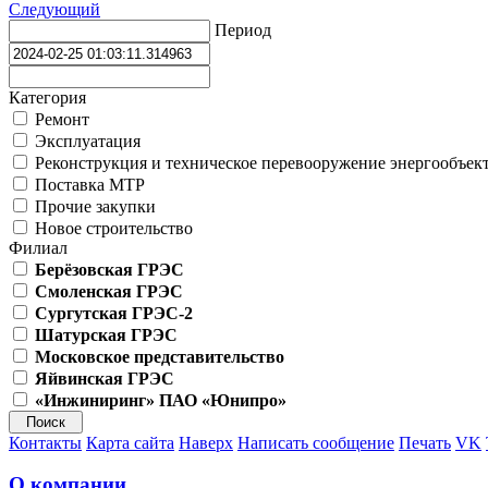
Следующий
Период
Категория
Ремонт
Эксплуатация
Реконструкция и техническое перевооружение энергообъек
Поставка МТР
Прочие закупки
Новое строительство
Филиал
Берёзовская ГРЭС
Смоленская ГРЭС
Сургутская ГРЭС-2
Шатурская ГРЭС
Московское представительство
Яйвинская ГРЭС
«Инжиниринг» ПАО «Юнипро»
Контакты
Карта сайта
Наверх
Написать сообщение
Печать
VK
О компании