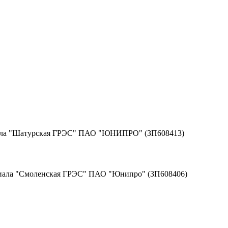
иала "Шатурская ГРЭС" ПАО "ЮНИПРО" (ЗП608413)
лиала "Смоленская ГРЭС" ПАО "Юнипро" (ЗП608406)