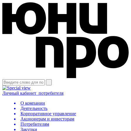
Личный кабинет
потребителя
О компании
Деятельность
Корпоративное управление
Акционерам и инвесторам
Потребителям
Закупки