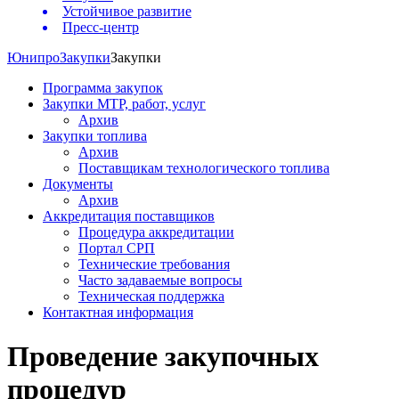
Устойчивое развитие
Пресс-центр
Юнипро
Закупки
Закупки
Программа закупок
Закупки МТР, работ, услуг
Архив
Закупки топлива
Архив
Поставщикам технологического топлива
Документы
Архив
Аккредитация поставщиков
Процедура аккредитации
Портал СРП
Технические требования
Часто задаваемые вопросы
Техническая поддержка
Контактная информация
Проведение закупочных
процедур