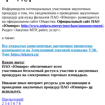
Информируем потенциальных участников закупочных
процедур о том, что уведомления о проведении закупочных
процедур для нужд филиалов ПАО «Юнипро» размещаются
на официальном сайте Общества:
Официальный сайт ПАО
«Юнипро»
http://www.unipro.energy/purchase/announcement/
.
Раздел «Закупки МТР, работ, услуг».
а также:
Все открытые конкурентные закупочные процедуры
размещаются на
Электронной торговой площадке ТЭК-
Торг
https://tektorg.ru/
Важно знать!
ПАО «Юнипро» обеспечивает всем
участникам бесплатный доступ к участию в закупочных
процедурах на электронных торговых площадках.
Никакие иные интернет ресурсы для организации и
проведения закупочных процедур ПАО «Юнипро»
не
использует.
Предыдущий
2
3
4
5
6
7
8