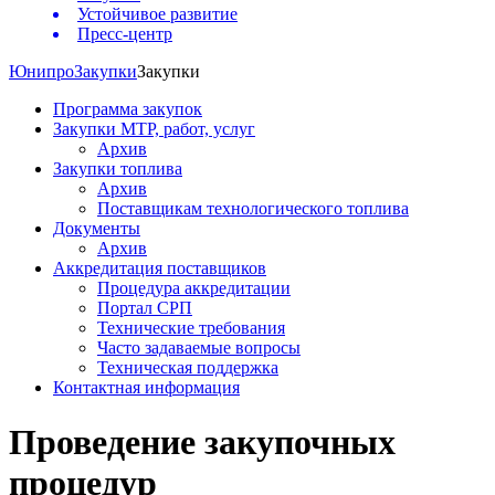
Устойчивое развитие
Пресс-центр
Юнипро
Закупки
Закупки
Программа закупок
Закупки МТР, работ, услуг
Архив
Закупки топлива
Архив
Поставщикам технологического топлива
Документы
Архив
Аккредитация поставщиков
Процедура аккредитации
Портал СРП
Технические требования
Часто задаваемые вопросы
Техническая поддержка
Контактная информация
Проведение закупочных
процедур