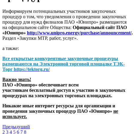
Информируем потенциальных участников закупочных
процедур о том, что уведомления о проведении закупочных
процедур для нужд филиалов ПАО «Юнипро» размещаются
на официальном сайте Общества:
Официальный сайт ПАО
«Юнипро»
http://www.unipro.energy/purchase/announcement/
.
Раздел «Закупки МТР, работ, услуг».
а также:
Все открытые конкурентные закупочные процедуры
размещаются на
Электронной торговой площадке ТЭК-
Торг
https://tektorg.ru/
Важно знать!
ПАО «Юнипро» обеспечивает всем
участникам бесплатный доступ к участию в закупочных
процедурах на электронных торговых площадках.
Никакие иные интернет ресурсы для организации и
проведения закупочных процедур ПАО «Юнипро»
не
использует.
Предыдущий
2
3
4
5
6
7
8