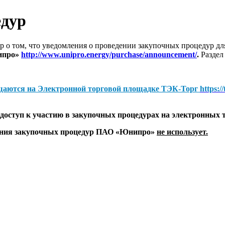
едур
 о том, что уведомления о проведении закупочных процедур 
ипро»
http://www.unipro.energy/purchase/announcement/
.
Раздел
щаются на
Электронной торговой площадке ТЭК-Торг
https:/
оступ к участию в закупочных процедурах на электронных 
дения закупочных процедур ПАО «Юнипро»
не использует.