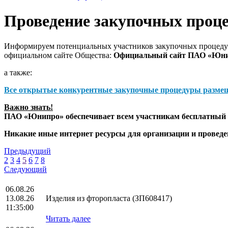
Проведение закупочных проц
Информируем потенциальных участников закупочных процедур
официальном сайте Общества:
Официальный сайт ПАО «Юн
а также:
Все открытые конкурентные закупочные процедуры разме
Важно знать!
ПАО «Юнипро» обеспечивает всем участникам бесплатный д
Никакие иные интернет ресурсы для организации и прове
Предыдущий
2
3
4
5
6
7
8
Следующий
06.08.26
13.08.26
Изделия из фторопласта (ЗП608417)
11:35:00
Читать далее