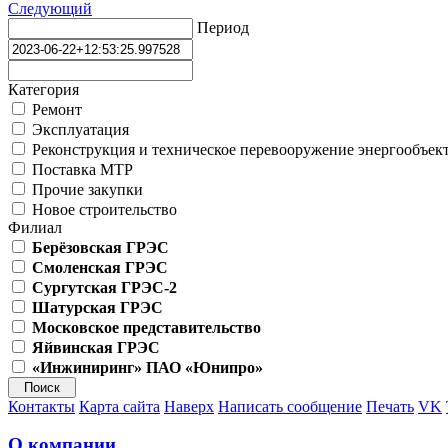
Следующий
Период
Категория
Ремонт
Эксплуатация
Реконструкция и техническое перевооружение энергообъек
Поставка МТР
Прочие закупки
Новое строительство
Филиал
Берёзовская ГРЭС
Смоленская ГРЭС
Сургутская ГРЭС-2
Шатурская ГРЭС
Московское представительство
Яйвинская ГРЭС
«Инжиниринг» ПАО «Юнипро»
Контакты
Карта сайта
Наверх
Написать сообщение
Печать
VK
О компании