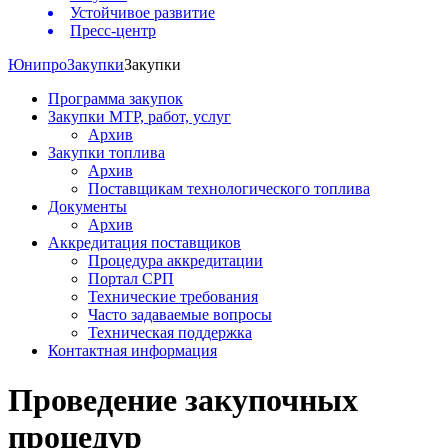
Устойчивое развитие
Пресс-центр
Юнипро
Закупки
Закупки
Программа закупок
Закупки МТР, работ, услуг
Архив
Закупки топлива
Архив
Поставщикам технологического топлива
Документы
Архив
Аккредитация поставщиков
Процедура аккредитации
Портал СРП
Технические требования
Часто задаваемые вопросы
Техническая поддержка
Контактная информация
Проведение закупочных
процедур