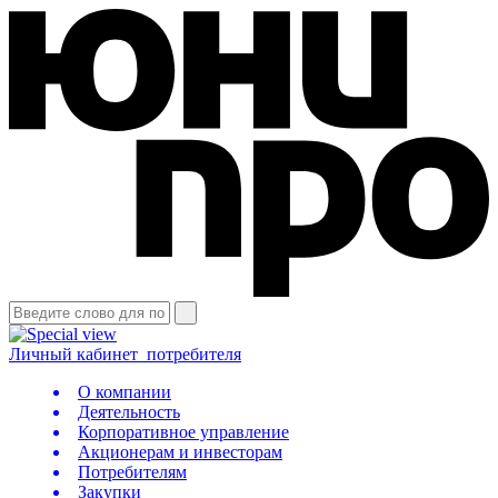
Личный кабинет
потребителя
О компании
Деятельность
Корпоративное управление
Акционерам и инвесторам
Потребителям
Закупки