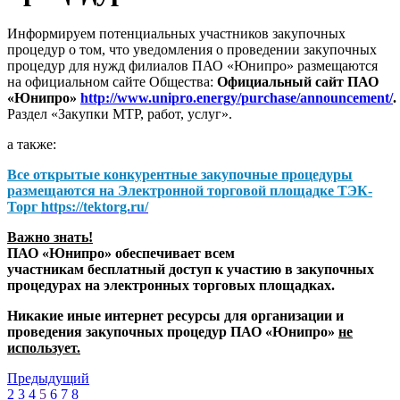
Информируем потенциальных участников закупочных
процедур о том, что уведомления о проведении закупочных
процедур для нужд филиалов ПАО «Юнипро» размещаются
на официальном сайте Общества:
Официальный сайт ПАО
«Юнипро»
http://www.unipro.energy/purchase/announcement/
.
Раздел «Закупки МТР, работ, услуг».
а также:
Все открытые конкурентные закупочные процедуры
размещаются на
Электронной торговой площадке ТЭК-
Торг
https://tektorg.ru/
Важно знать!
ПАО «Юнипро» обеспечивает всем
участникам бесплатный доступ к участию в закупочных
процедурах на электронных торговых площадках.
Никакие иные интернет ресурсы для организации и
проведения закупочных процедур ПАО «Юнипро»
не
использует.
Предыдущий
2
3
4
5
6
7
8