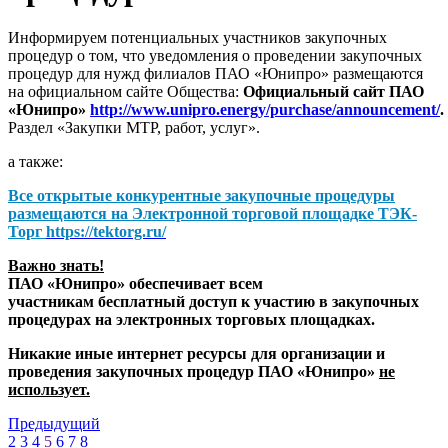
Информируем потенциальных участников закупочных
процедур о том, что уведомления о проведении закупочных
процедур для нужд филиалов ПАО «Юнипро» размещаются
на официальном сайте Общества:
Официальный сайт ПАО
«Юнипро»
http://www.unipro.energy/purchase/announcement/
.
Раздел «Закупки МТР, работ, услуг».
а также:
Все открытые конкурентные закупочные процедуры
размещаются на
Электронной торговой площадке ТЭК-
Торг
https://tektorg.ru/
Важно знать!
ПАО «Юнипро» обеспечивает всем
участникам бесплатный доступ к участию в закупочных
процедурах на электронных торговых площадках.
Никакие иные интернет ресурсы для организации и
проведения закупочных процедур ПАО «Юнипро»
не
использует.
Предыдущий
2
3
4
5
6
7
8