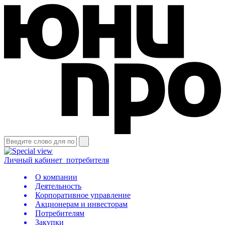
Личный кабинет
потребителя
О компании
Деятельность
Корпоративное управление
Акционерам и инвесторам
Потребителям
Закупки