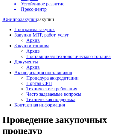
Устойчивое развитие
Пресс-центр
Юнипро
Закупки
Закупки
Программа закупок
Закупки МТР, работ, услуг
Архив
Закупки топлива
Архив
Поставщикам технологического топлива
Документы
Архив
Аккредитация поставщиков
Процедура аккредитации
Портал СРП
Технические требования
Часто задаваемые вопросы
Техническая поддержка
Контактная информация
Проведение закупочных
процедур