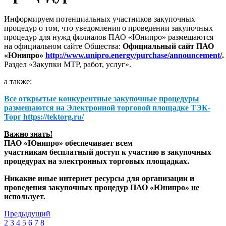
Информируем потенциальных участников закупочных
процедур о том, что уведомления о проведении закупочных
процедур для нужд филиалов ПАО «Юнипро» размещаются
на официальном сайте Общества:
Официальный сайт ПАО
«Юнипро»
http://www.unipro.energy/purchase/announcement/
.
Раздел «Закупки МТР, работ, услуг».
а также:
Все открытые конкурентные закупочные процедуры
размещаются на
Электронной торговой площадке ТЭК-
Торг
https://tektorg.ru/
Важно знать!
ПАО «Юнипро» обеспечивает всем
участникам бесплатный доступ к участию в закупочных
процедурах на электронных торговых площадках.
Никакие иные интернет ресурсы для организации и
проведения закупочных процедур ПАО «Юнипро»
не
использует.
Предыдущий
2
3
4
5
6
7
8