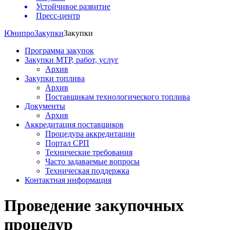
Устойчивое развитие
Пресс-центр
Юнипро
Закупки
Закупки
Программа закупок
Закупки МТР, работ, услуг
Архив
Закупки топлива
Архив
Поставщикам технологического топлива
Документы
Архив
Аккредитация поставщиков
Процедура аккредитации
Портал СРП
Технические требования
Часто задаваемые вопросы
Техническая поддержка
Контактная информация
Проведение закупочных
процедур