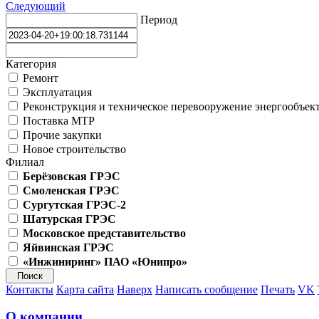
Следующий
Период
Категория
Ремонт
Эксплуатация
Реконструкция и техническое перевооружение энергообъек
Поставка МТР
Прочие закупки
Новое строительство
Филиал
Берёзовская ГРЭС
Смоленская ГРЭС
Сургутская ГРЭС-2
Шатурская ГРЭС
Московское представительство
Яйвинская ГРЭС
«Инжиниринг» ПАО «Юнипро»
Контакты
Карта сайта
Наверх
Написать сообщение
Печать
VK
О компании