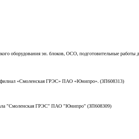
ого оборудования эн. блоков, ОСО, подготовительные работы д
д филиал «Смоленская ГРЭС» ПАО «Юнипро». (ЗП608313)
иала "Смоленская ГРЭС" ПАО "Юнипро" (ЗП608309)