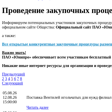
Проведение закупочных проц
Информируем потенциальных участников закупочных процедур
официальном сайте Общества:
Официальный сайт ПАО «Юн
а также:
Все открытые конкурентные закупочные процедуры разме
Важно знать!
ПАО «Юнипро» обеспечивает всем участникам бесплатный д
Никакие иные интернет ресурсы для организации и прове
Предыдущий
2
3
4
5
6
7
8
Следующий
05.08.26
12.08.26
Поставка Вентилей игольчатых для нужд фили
15:00:00
Читать далее