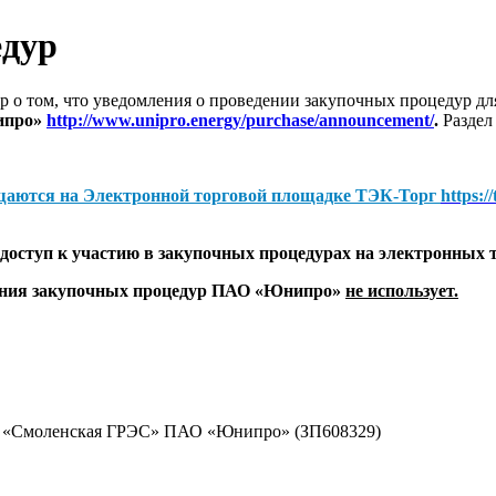
едур
 о том, что уведомления о проведении закупочных процедур 
ипро»
http://www.unipro.energy/purchase/announcement/
.
Раздел
щаются на
Электронной торговой площадке ТЭК-Торг
https:/
оступ к участию в закупочных процедурах на электронных 
дения закупочных процедур ПАО «Юнипро»
не использует.
ал «Смоленская ГРЭС» ПАО «Юнипро» (ЗП608329)