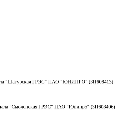
иала "Шатурская ГРЭС" ПАО "ЮНИПРО" (ЗП608413)
лиала "Смоленская ГРЭС" ПАО "Юнипро" (ЗП608406)