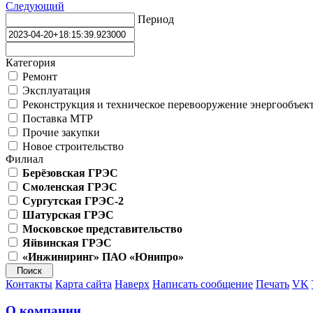
Следующий
Период
Категория
Ремонт
Эксплуатация
Реконструкция и техническое перевооружение энергообъек
Поставка МТР
Прочие закупки
Новое строительство
Филиал
Берёзовская ГРЭС
Смоленская ГРЭС
Сургутская ГРЭС-2
Шатурская ГРЭС
Московское представительство
Яйвинская ГРЭС
«Инжиниринг» ПАО «Юнипро»
Контакты
Карта сайта
Наверх
Написать сообщение
Печать
VK
О компании