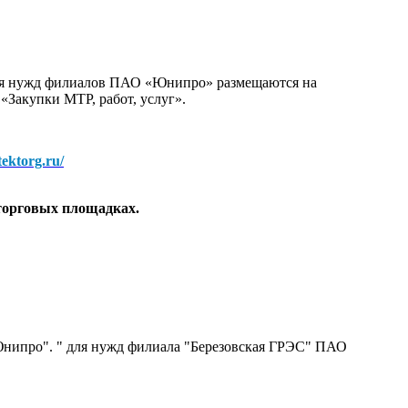
для нужд филиалов ПАО «Юнипро» размещаются на
 «Закупки МТР, работ, услуг».
/tektorg.ru/
торговых площадках.
нипро". " для нужд филиала "Березовская ГРЭС" ПАО