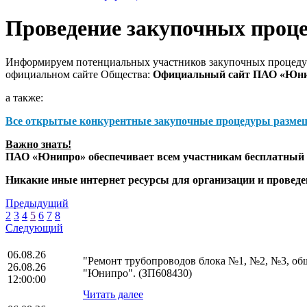
Проведение закупочных проц
Информируем потенциальных участников закупочных процедур
официальном сайте Общества:
Официальный сайт ПАО «Юн
а также:
Все открытые конкурентные закупочные процедуры разме
Важно знать!
ПАО «Юнипро» обеспечивает всем участникам бесплатный д
Никакие иные интернет ресурсы для организации и прове
Предыдущий
2
3
4
5
6
7
8
Следующий
06.08.26
"Ремонт трубопроводов блока №1, №2, №3, о
26.08.26
"Юнипро". (ЗП608430)
12:00:00
Читать далее