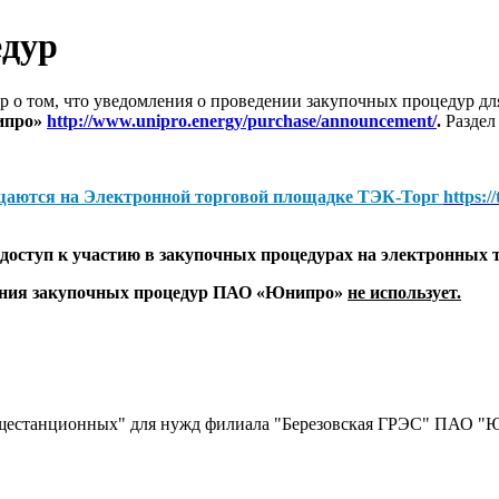
едур
 о том, что уведомления о проведении закупочных процедур 
ипро»
http://www.unipro.energy/purchase/announcement/
.
Раздел
щаются на
Электронной торговой площадке ТЭК-Торг
https:/
оступ к участию в закупочных процедурах на электронных 
дения закупочных процедур ПАО «Юнипро»
не использует.
бщестанционных" для нужд филиала "Березовская ГРЭС" ПАО "Ю