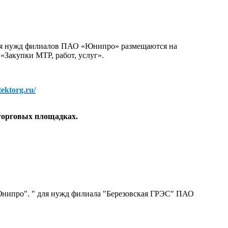
для нужд филиалов ПАО «Юнипро» размещаются на
 «Закупки МТР, работ, услуг».
/tektorg.ru/
торговых площадках.
нипро". " для нужд филиала "Березовская ГРЭС" ПАО