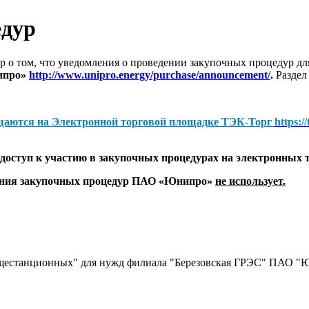
едур
 о том, что уведомления о проведении закупочных процедур 
ипро»
http://www.unipro.energy/purchase/announcement/
.
Раздел
щаются на
Электронной торговой площадке ТЭК-Торг
https:/
оступ к участию в закупочных процедурах на электронных 
дения закупочных процедур ПАО «Юнипро»
не использует.
бщестанционных" для нужд филиала "Березовская ГРЭС" ПАО "Ю