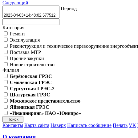
Следующий
Период
Категория
Ремонт
Эксплуатация
Реконструкция и техническое перевооружение энергообъек
Поставка МТР
Прочие закупки
Новое строительство
Филиал
Берёзовская ГРЭС
Смоленская ГРЭС
Сургутская ГРЭС-2
Шатурская ГРЭС
Московское представительство
Яйвинская ГРЭС
«Инжиниринг» ПАО «Юнипро»
Контакты
Карта сайта
Наверх
Написать сообщение
Печать
VK
О компании