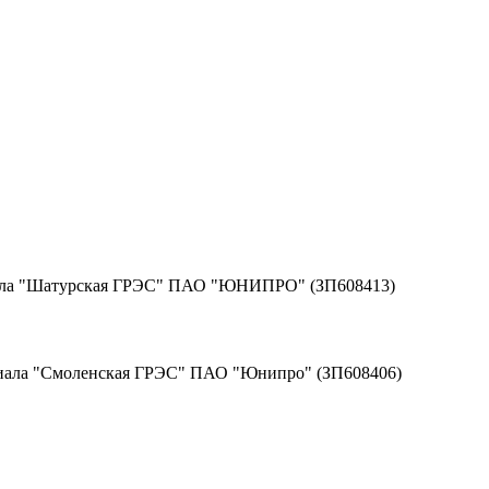
иала "Шатурская ГРЭС" ПАО "ЮНИПРО" (ЗП608413)
лиала "Смоленская ГРЭС" ПАО "Юнипро" (ЗП608406)