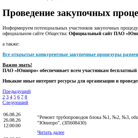
Проведение закупочных проц
Информируем потенциальных участников закупочных процедур
официальном сайте Общества:
Официальный сайт ПАО «Юн
а также:
Все открытые конкурентные закупочные процедуры разме
Важно знать!
ПАО «Юнипро» обеспечивает всем участникам бесплатный д
Никакие иные интернет ресурсы для организации и прове
Предыдущий
2
3
4
5
6
7
8
Следующий
06.08.26
"Ремонт трубопроводов блока №1, №2, №3, о
26.08.26
"Юнипро". (ЗП608430)
12:00:00
Читать далее