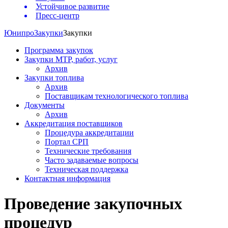
Устойчивое развитие
Пресс-центр
Юнипро
Закупки
Закупки
Программа закупок
Закупки МТР, работ, услуг
Архив
Закупки топлива
Архив
Поставщикам технологического топлива
Документы
Архив
Аккредитация поставщиков
Процедура аккредитации
Портал СРП
Технические требования
Часто задаваемые вопросы
Техническая поддержка
Контактная информация
Проведение закупочных
процедур