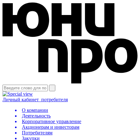
Личный кабинет
потребителя
О компании
Деятельность
Корпоративное управление
Акционерам и инвесторам
Потребителям
Закупки