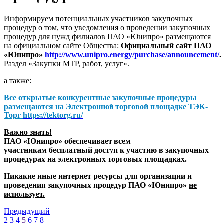
Информируем потенциальных участников закупочных
процедур о том, что уведомления о проведении закупочных
процедур для нужд филиалов ПАО «Юнипро» размещаются
на официальном сайте Общества:
Официальный сайт ПАО
«Юнипро»
http://www.unipro.energy/purchase/announcement/
.
Раздел «Закупки МТР, работ, услуг».
а также:
Все открытые конкурентные закупочные процедуры
размещаются на
Электронной торговой площадке ТЭК-
Торг
https://tektorg.ru/
Важно знать!
ПАО «Юнипро» обеспечивает всем
участникам бесплатный доступ к участию в закупочных
процедурах на электронных торговых площадках.
Никакие иные интернет ресурсы для организации и
проведения закупочных процедур ПАО «Юнипро»
не
использует.
Предыдущий
2
3
4
5
6
7
8